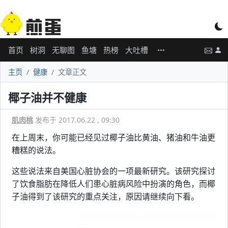
首页
树洞
无聊图
鱼塘
热榜
大吐槽
主页
健康
文章正文
椰子油并不健康
肌肉桃
发布于 2017.06.22 , 09:30
在上周末，你可能已经见过椰子油比黄油、猪油和牛油更
糟糕的说法。
这些说法来自美国心脏协会的一项最新研究。该研究探讨
了饮食脂肪在降低人们患心脏病风险中扮演的角色，而椰
子油得到了该研究的重点关注，原因请继续向下看。