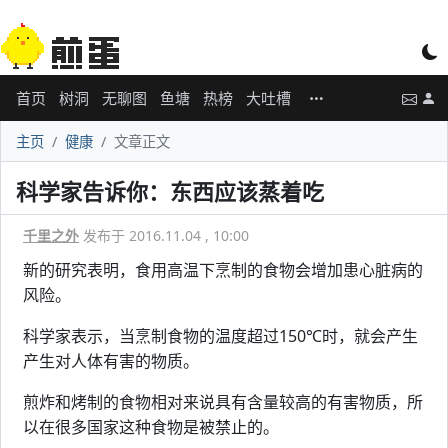
首页
树洞
无聊图
鱼塘
热榜
大吐槽
主页
健康
文章正文
科学家告诉你：东西应该蒸着吃
千里之外
发布于 2016.11.04 , 10:00
新的研究表明，食用高温下烹制的食物会增加患心脏病的
风险。
科学家表示，当烹制食物的温度超过150℃时，就会产生
产生对人体有害的物质。
煎炸和烤制的食物相对来说具有含量较高的有害物质，所
以在很多国家这种食物是被禁止的。