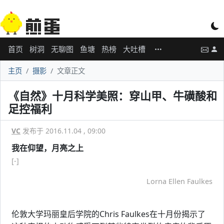
首页
树洞
无聊图
鱼塘
热榜
大吐槽
主页
摄影
文章正文
《自然》十月科学美照：穿山甲、牛磺酸和
足控福利
VC
发布于 2016.11.04 , 09:00
我在仰望，月亮之上
[-]
Lorna Ellen Faulkes
伦敦大学玛丽皇后学院的Chris Faulkes在十月份揭示了