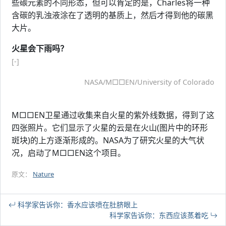
些碳元素的不同形态，但可以肯定的是，Charles将一种
含碳的乳浊液涂在了透明的基质上，然后才得到他的碳黑
大片。
火星会下雨吗？
[-]
NASA/M□□EN/University of Colorado
M□□EN卫星通过收集来自火星的紫外线数据，得到了这
四张照片。它们显示了火星的云是在火山(图片中的环形
斑块)的上方逐渐形成的。NASA为了研究火星的大气状
况，启动了M□□EN这个项目。
原文：
Nature
科学家告诉你：香水应该喷在肚脐眼上
科学家告诉你：东西应该蒸着吃