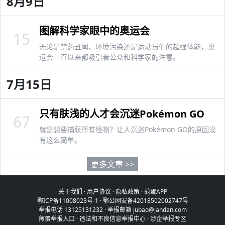
8月9日
图解科学家眼中的奥运会
15
无论是禁药丑闻、环境污染还是运动员们的超强体能，奥
运会一直以来都吸引着公众和科学家的注意。
7月15日
只有肤浅的人才会沉迷Pokémon GO
67
就是想要捕获所有怪物？让人沉迷Pokémon GO的原因没
有这么简单。
更多文章 >>
关于我们
·
用户协议
·
隐私政策
·
煎蛋APP
鄂ICP备11008023号-1
·
鄂公网安备42018502002747号
举报电话 13125131232 · 举报邮箱 jubao@jandan.com
煎蛋举报入口
·
违法和不良信息举报中心
·
涉企举报专区