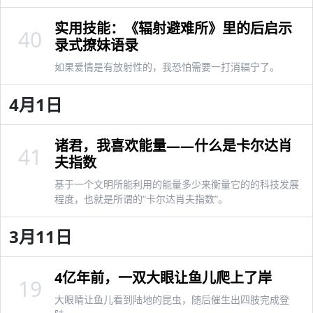
实用技能：《辐射避难所》里的后启示
40
录式撩妹语录
如果爱情是有放射性的，我恐怕需要一打消辐宁了。
4月1日
诸君，我喜欢能量——什么是卡尔达肖
41
夫指数
基于一个文明所能利用的能量多少来衡量它的的科技发展
程度，也就是所谓的“卡尔达肖夫指数”。
3月11日
4亿年前，一双大眼让鱼儿爬上了岸
19
大眼睛让鱼儿看到陆地的昆虫，随后催生出四肢完成登