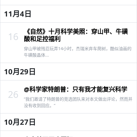
11月4日
《自然》十月科学美照：穿山甲、牛磺
16
酸和足控福利
穿山甲被残忍玩弄14小时，杰瑞米弃车爬树，酷似油画的
牛磺酸晶体...
10月29日
@科学家特朗普：只有我才能复兴科学
26
“我们邀请了特朗普的竞选团队来对本文做出评论，然而并
没有收到回应。“
10月27日