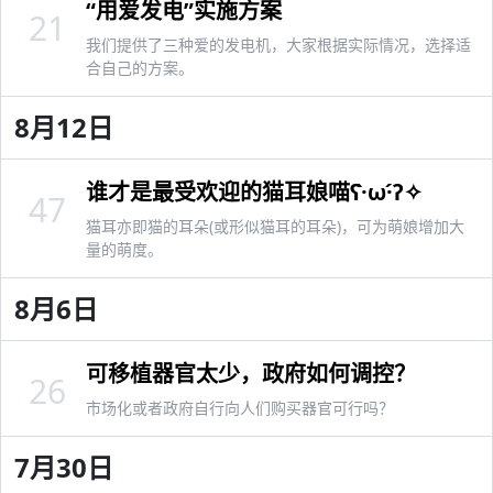
“用爱发电”实施方案
21
我们提供了三种爱的发电机，大家根据实际情况，选择适
合自己的方案。
8月12日
谁才是最受欢迎的猫耳娘喵ʕ·̀ω·́ʔ✧
47
猫耳亦即猫的耳朵(或形似猫耳的耳朵)，可为萌娘增加大
量的萌度。
8月6日
可移植器官太少，政府如何调控？
26
市场化或者政府自行向人们购买器官可行吗？
7月30日