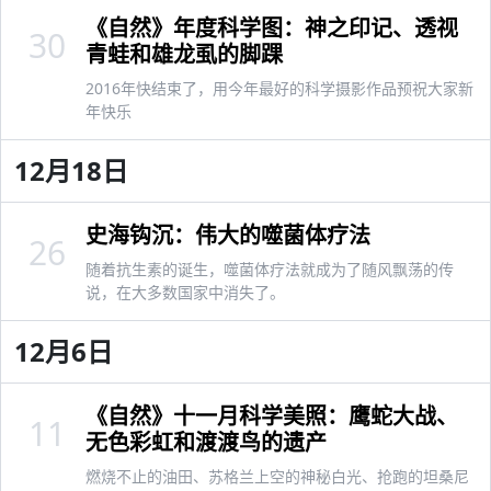
《自然》年度科学图：神之印记、透视
30
青蛙和雄龙虱的脚踝
2016年快结束了，用今年最好的科学摄影作品预祝大家新
年快乐
12月18日
史海钩沉：伟大的噬菌体疗法
26
随着抗生素的诞生，噬菌体疗法就成为了随风飘荡的传
说，在大多数国家中消失了。
12月6日
《自然》十一月科学美照：鹰蛇大战、
11
无色彩虹和渡渡鸟的遗产
燃烧不止的油田、苏格兰上空的神秘白光、抢跑的坦桑尼