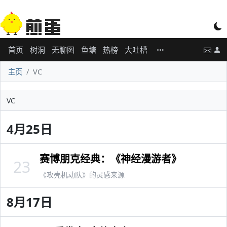
首页
树洞
无聊图
鱼塘
热榜
大吐槽
主页
VC
VC
4月25日
赛博朋克经典：《神经漫游者》
23
《攻壳机动队》的灵感来源
8月17日