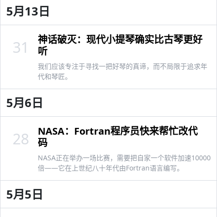
5月13日
神话破灭：现代小提琴确实比古琴更好
31
听
我们应该专注于寻找一把好琴的真谛，而不局限于追求年
代和琴匠。
5月6日
NASA：Fortran程序员快来帮忙改代
28
码
NASA正在举办一场比赛，需要把自家一个软件加速10000
倍——它在上世纪八十年代由Fortran语言编写。
5月5日