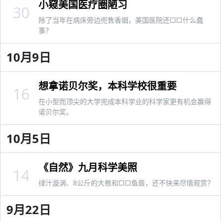
小窥美国医疗圈陋习
30
除了当年在病床旁边兜售香烟，美国医院还□□什么蠢
事？
10月9日
想拿诺贝尔奖，本科学校很重要
16
在小型而顶尖的大学完成本科学业的科学家更有机会赢得
诺贝尔奖。
10月5日
《自然》九月科学美照
14
绿汁漩涡、8公斤的大根和□□鱼唇，还不快来尽情观赏？
9月22日