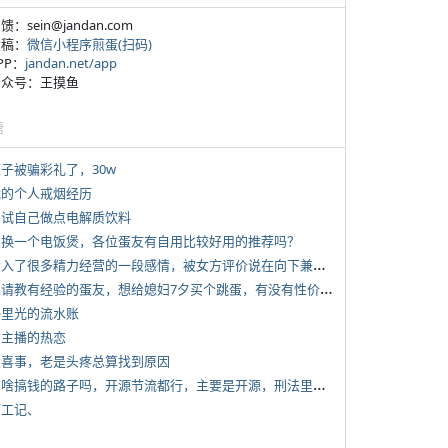
反馈：sein@jandan.com
投稿：
微信小程序煎蛋(扫码)
APP：
jandan.net/app
 公众号：王摸鱼
塘
侄子被骗彩礼了，30w
 我的个人戒烟经历
 尝试自己做点电解质饮料
 想换一个电饭煲，各位蛋友有自用比较好用的推荐吗？
*
投入了很多精力经营的一段感情，被女方评价说在向下兼容我，感觉有点破防
*
想请教有经验的蛋友，想给媳妇7夕买个跳蛋，有没有性价比高的推荐
 千里光的流水账
女主播的热恋
 大喜事，老是头疼总算找到原因
*
有啥搞钱的路子吗，开源节流都行，主要是开源，刑法里的咱不做
打工记、