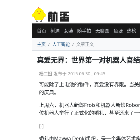
首页
树洞
女装
随手拍
无聊图
鱼塘
热榜
主页
人工智能
文章正文
真爱无界：世界第一对机器人喜结
杨二姐
发布于 2015.06.30 , 09:45
可能除了上电池的物件，真爱没有界限。当美
的庆典。
上周六，机器人新郎Frois和机器人新娘Rob
位机器人举行了正式化的婚礼，甚至还来了一
[-]
婚礼由Maywa Denki组织，是一个集体艺术构思