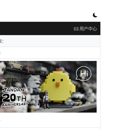
用户中心
告
广