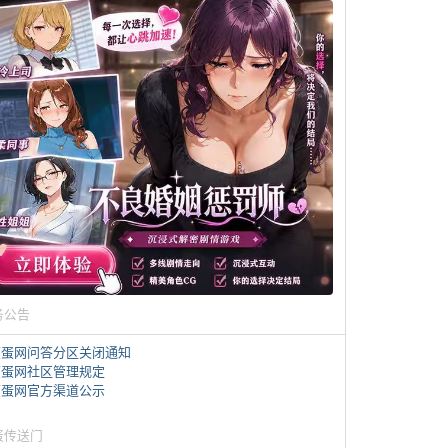
务公告
煎蛋网问答分区关闭通知
煎蛋网社区管理规定
煎蛋网官方渠道公示
蛋传送门