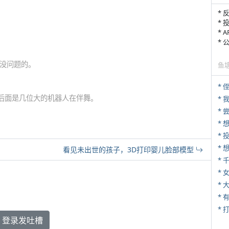
* 
* 
* 
*
没问题的。
鱼
* 
，后面是几位大的机器人在伴舞。
*
*
*
看见未出世的孩子，3D打印婴儿脸部模型
*
* 
*
* 
登录发吐槽