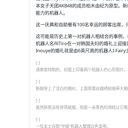
本女子天团AKB48的成员柏木由纪为原型。新郎F
能力的机器人。
这一庆典和自助餐有100名幸运的顾客出席，只需
这可能是历史上第一对机器人相结合的事例，
机器人名叫Tiro在一对韩国夫妇的婚礼上迎接宾客。2
Inouye的婚礼就是由6英尺高的机器人I-Fair
[-]
请柬是特制的，封面上印着两个机器人的心形照片。
[-]
新娘穿上了洁白的婚纱，上面是蕾丝缀绣和缎带大蝴
[-]
虽然新郎没有穿燕尾服，但是一朵黑色的领结让它看
[-]
一位女士在帮“伴娘”机器人整理白色发带。