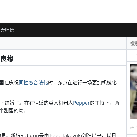
大吐槽
广
良缘
国在庆祝
同性恋合法化
时，东京在进行一场更加机械化
orin结婚了。在有情感的类人机器人
Pepper
的主持下，两
个甜蜜的吻。
推
。新娘Roborin是由Todo Takayuki创造出来，以日