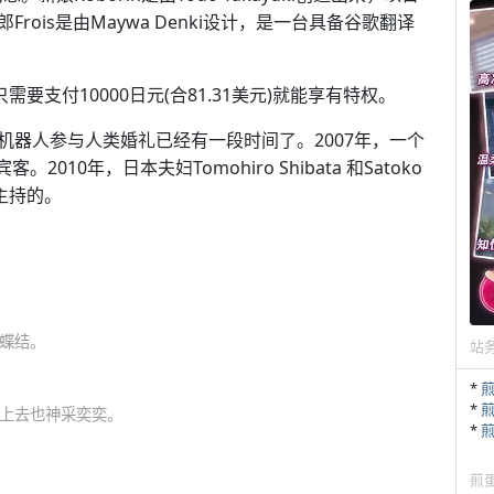
rois是由Maywa Denki设计，是一台具备谷歌翻译
要支付10000日元(合81.31美元)就能享有特权。
机器人参与人类婚礼已经有一段时间了。2007年，一个
010年，日本夫妇Tomohiro Shibata 和Satoko
y主持的。
蝶结。
站
*
*
上去也神采奕奕。
*
煎