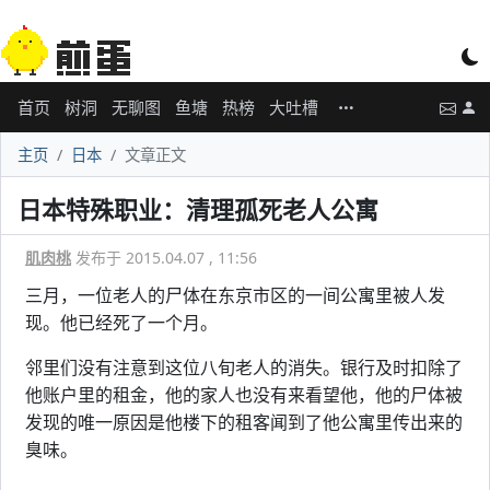
首页
树洞
无聊图
鱼塘
热榜
大吐槽
主页
日本
文章正文
日本特殊职业：清理孤死老人公寓
肌肉桃
发布于 2015.04.07 , 11:56
三月，一位老人的尸体在东京市区的一间公寓里被人发
现。他已经死了一个月。
邻里们没有注意到这位八旬老人的消失。银行及时扣除了
他账户里的租金，他的家人也没有来看望他，他的尸体被
发现的唯一原因是他楼下的租客闻到了他公寓里传出来的
臭味。