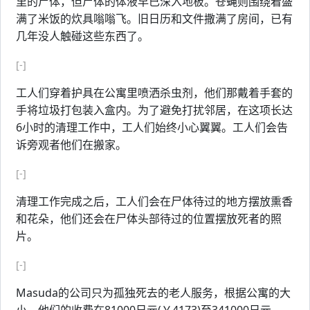
里的尸体，但尸体的体液早已深入地板。苍蝇则围绕着盛
满了米饭的炊具嗡嗡飞。旧日历和文件撒满了房间，已有
几年没人触碰这些东西了。
[-]
工人们穿着护具在公寓里喷洒杀虫剂，他们那戴着手套的
手将垃圾打包装入盒内。为了避免打扰邻居，在这项长达
6小时的清理工作中，工人们始终小心翼翼。工人们会告
诉旁观者他们在搬家。
[-]
清理工作完成之后，工人们会在尸体待过的地方摆放熏香
和花朵，他们还会在尸体头部待过的位置摆放死者的照
片。
[-]
Masuda的公司只为孤独死去的老人服务，根据公寓的大