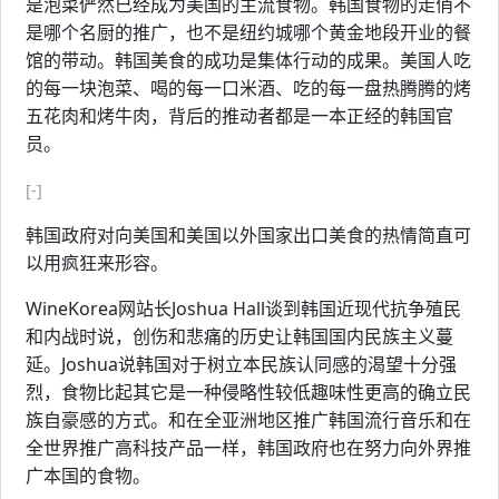
是泡菜俨然已经成为美国的主流食物。韩国食物的走俏不
是哪个名厨的推广，也不是纽约城哪个黄金地段开业的餐
馆的带动。韩国美食的成功是集体行动的成果。美国人吃
的每一块泡菜、喝的每一口米酒、吃的每一盘热腾腾的烤
五花肉和烤牛肉，背后的推动者都是一本正经的韩国官
员。
[-]
韩国政府对向美国和美国以外国家出口美食的热情简直可
以用疯狂来形容。
WineKorea网站长Joshua Hall谈到韩国近现代抗争殖民
和内战时说，创伤和悲痛的历史让韩国国内民族主义蔓
延。Joshua说韩国对于树立本民族认同感的渴望十分强
烈，食物比起其它是一种侵略性较低趣味性更高的确立民
族自豪感的方式。和在全亚洲地区推广韩国流行音乐和在
全世界推广高科技产品一样，韩国政府也在努力向外界推
广本国的食物。