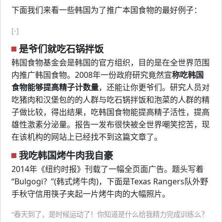
下面我们来看一些韩国为了推广本国食物的最好例子：
[-]
是爷们就吃石锅拌饭
韩国食物基金会是韩国的官方组织，目的是在全世界范围
内推广韩国食物。2008年一份政府研究竟然宣
称吃韩国
食物能够提高精子计数量
，还能让你更爷们。研究人员对
吃猪肉和汉堡包的的人群与吃石锅拌饭和泡菜的人群的精
子做比较，得出结果，吃韩国食物能提高精子活性，提高
雄性激素分泌量。报告一发布很快被全世界嘲笑挖苦，现
在该机构的网站上已经找不到这篇文章了。
我吃韩国烤牛肉我自豪
2014年《纽约时报》刊载了一幅全页面广告。题头写着
“Bulgogi？”(韩式烤牛肉)，下面是Texas Rangers队外野
手秋守信用筷子夹起一片烤牛肉的大幅照片。
“春天到了，是时候运动了！你知道是什么给我精力完成训练么？