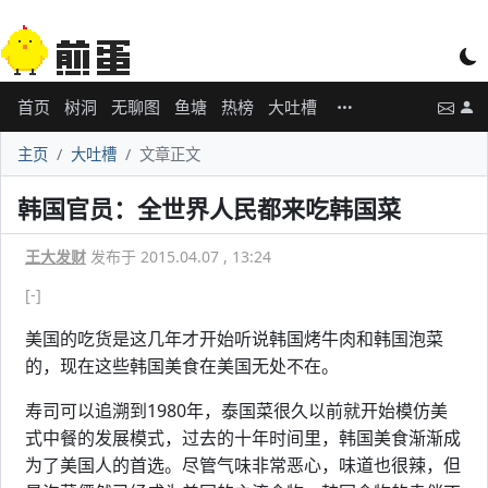
首页
树洞
无聊图
鱼塘
热榜
大吐槽
主页
大吐槽
文章正文
韩国官员：全世界人民都来吃韩国菜
王大发财
发布于 2015.04.07 , 13:24
[-]
美国的吃货是这几年才开始听说韩国烤牛肉和韩国泡菜
的，现在这些韩国美食在美国无处不在。
寿司可以追溯到1980年，泰国菜很久以前就开始模仿美
式中餐的发展模式，过去的十年时间里，韩国美食渐渐成
为了美国人的首选。尽管气味非常恶心，味道也很辣，但