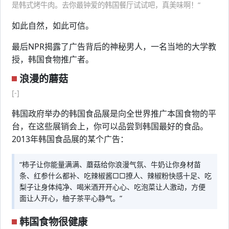
是韩式烤牛肉。去你最钟爱的韩国餐厅试试吧，真美味啊！”
如此自然，如此可信。
最后NPR揭露了广告背后的神秘男人，一名当地的大学教
授，韩国食物推广者。
浪漫的蘑菇
[-]
韩国政府举办的韩国食品展是向全世界推广本国食物的平
台，在这些展销会上，你可以品尝到韩国最好的食品。
2013年韩国食品展的某个广告：
“柿子让你能量满满、蘑菇给你浪漫气氛、牛奶让你身材苗
条、红参什么都补、吃辣椒酱□□撩人、辣椒粉快感十足、吃
梨子让身体纯净、喝米酒开开心心、吃泡菜让人激动，方便
面让人开心，柚子茶平心静气。”
韩国食物很健康