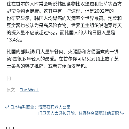
住在首尔的人时常会听说韩国食物比汉堡包和批萨等西方
野蛮食物更健康。这其中有一些道理，但是2002年的一
份研究显示，韩国人均胃癌的发病率全世界最高。泡菜和
豆瓣酱也被认为是高风险食物。世界卫生组织说泡菜每天
的摄入量不应该超过5克，而韩国人的人均日摄入量是
13.4克。
韩国的部队锅(用大量午餐肉、火腿肠和方便面煮的一锅
汤)是很多年轻人的最爱。在首尔你可以买到顶上放了芝
士薯条的韩式批萨，或者方便面汉堡包。
[-]
原文：
The Week
日本特殊职业：清理孤死老人公寓
门卫因人太好被开除，住客联名请愿让他复职