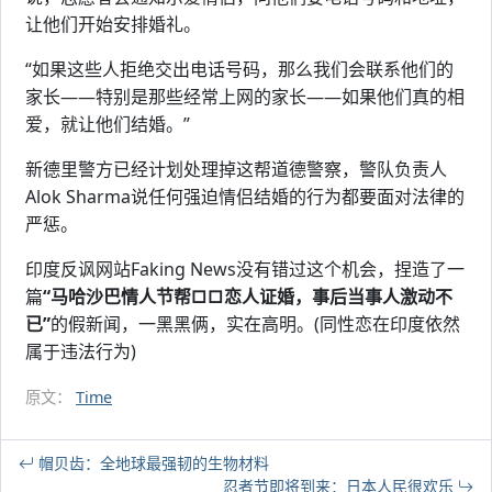
让他们开始安排婚礼。
“如果这些人拒绝交出电话号码，那么我们会联系他们的
家长——特别是那些经常上网的家长——如果他们真的相
爱，就让他们结婚。”
新德里警方已经计划处理掉这帮道德警察，警队负责人
Alok Sharma说任何强迫情侣结婚的行为都要面对法律的
严惩。
印度反讽网站Faking News没有错过这个机会，捏造了一
篇
“马哈沙巴情人节帮□□恋人证婚，事后当事人激动不
已”
的假新闻，一黑黑俩，实在高明。(同性恋在印度依然
属于违法行为)
原文：
Time
帽贝齿：全地球最强韧的生物材料
忍者节即将到来：日本人民很欢乐