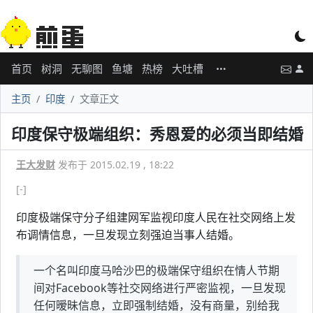
首页
树洞
无聊图
鱼塘
热榜
大吐槽
主页
印度
文章正文
印度保守极端组织：秀恩爱的必须当即结婚
王大发财
发布于 2015.02.19 , 18:22
[-]
印度极端保守分子组建网军监视印度人民在社交网络上发
布调情信息，一旦发现立刻强迫当事人结婚。
一个名叫印度马哈沙巴的极端保守组织在情人节期
间对Facebook等社交网络进行严密监视，一旦发现
任何暧昧信息，立即强制结婚，没有商量，别给我