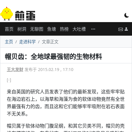
首页
树洞
无聊图
鱼塘
热榜
大吐槽
主页
走进科学
文章正文
帽贝齿：全地球最强韧的生物材料
王大发财
发布于 2015.02.19 , 17:10
[-]
来自英国的研究人员发表了他们的最新发现，这些牢牢贴
在海边岩石上，以海草和海藻为食的软体动物竟然有全世
界最强有力的齿，而且这和它们能够牢牢吸附在岩石表面
不无关系。
帽贝属于软体动物门腹足纲，和其它贝类不同，帽贝的壳