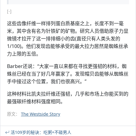
[-]
这些齿像纤维一样排列蛋白质基座之上，长度不到一毫
米，其中含有名为针铁矿的矿物。研究人员借助原子力显
微镜才拉开了这一排排细小的齿(直径只有人类头发的
1/100)。他们发现齿能够承受的最大拉力居然是蜘蛛丝承
力上限的五倍。
Barber还说：“大家一直以来都在寻找更强韧的材料，蜘
蛛丝已经在当了好几年赢家了。发现帽贝齿能够从蜘蛛丝
手中接过这个位置，我们也很高兴。”
这种材料比凯夫拉纤维还强韧，几乎和市场上你能买到的
最强碳纤维材料强度相同。
原文：
The Westside Story
活109岁的秘诀：吃粥+不碰男人