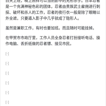
白天上班，晚上照样可以当阴影中的无形杀手。日本忍者
是一个充满神秘色彩的团体，忍者由贵族武士雇佣进行刺
探、破坏和杀人的工作，忍者的夜行衣一般是除了眼睛以
外全遮，只要遁入影子中几乎就成了隐形人。
虽然是兼职工作，有时也要加班。而且随时可能挂掉。
在甲贺市市政厅里，工作人员全身忍者打扮接听电话、操
作电脑、丢折纸做的忍者镖、接见市民。
[-]
[-]
[-]
[-]
[-]
[-]