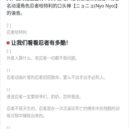
名动漫角色忍者哈特利的口头禅【ニョニョ(Nyo Nyo)】
的谐音。
[-]
忍者哈特利
让我们看看忍者有多酷！
[-]
外星人算什么，有忍者一切都不是问题。
[-]
忍者动画片里的忍者招招致命，要么不出手出手必死人。
[-]
谁说忍者一定要是爷们，奶奶，您听我说。
忍者不是天生的，忍者是在一次次逼近死亡的搏杀中在残酷的训
练过程中锤炼出来的。
[-]