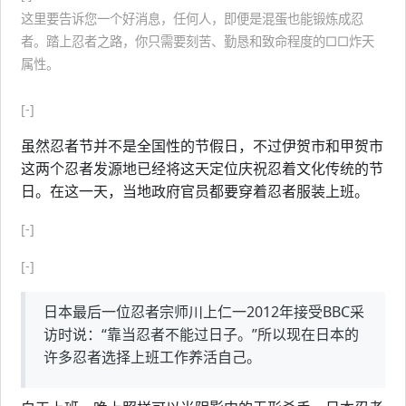
这里要告诉您一个好消息，任何人，即便是混蛋也能锻炼成忍
者。踏上忍者之路，你只需要刻苦、勤恳和致命程度的□□炸天
属性。
[-]
虽然忍者节并不是全国性的节假日，不过伊贺市和甲贺市
这两个忍者发源地已经将这天定位庆祝忍着文化传统的节
日。在这一天，当地政府官员都要穿着忍者服装上班。
[-]
[-]
日本最后一位忍者宗师川上仁一2012年接受BBC采
访时说：“靠当忍者不能过日子。”所以现在日本的
许多忍者选择上班工作养活自己。