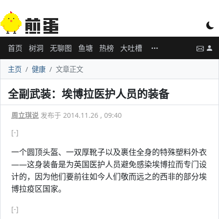
首页
树洞
无聊图
鱼塘
热榜
大吐槽
主页
健康
文章正文
全副武装：埃博拉医护人员的装备
周立琪说
发布于 2014.11.26 , 09:40
[-]
一个圆顶头盔、一双厚靴子以及裹住全身的特殊塑料外衣
——这身装备是为英国医护人员避免感染埃博拉而专门设
计的，因为他们要前往如今人们敬而远之的西非的部分埃
博拉疫区国家。
[-]