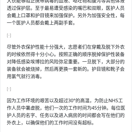
大衣能够阻止携带病毒的血液、呕吐物和腹泻等其他体液
透过保护层。至于最易遭受感染的嘴巴和双眼，医护人员
会戴上口罩和护目镜来加强保护。另外为加强安全性，每
一个医护人员都会戴上两副手套。
[-]
尽管外衣保护性能十分强大，志愿者们在穿戴及脱下外衣
的时候依然得十分小心。按照正确的顺序脱掉保护性装备
对降低感染埃博拉的风险弥足重要。一旦脱下，大部分的
装备就会被烧掉，然后再更换一套新的。护目镜和靴子会
用氯气就行消毒。
[-]
因为工作环境的艰苦以及超过30°的高温，为防止NHS工
作人员中暑虚脱，他们一次的工作时间为45分钟。每位医
护人员的名字、任务以及进入病房的时间都会写在他们的
外衣上，以确保他们的工作时间没有超标。