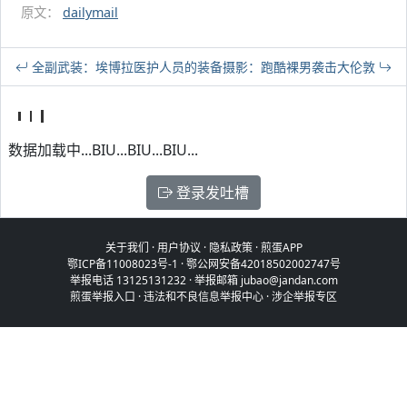
原文：
dailymail
全副武装：埃博拉医护人员的装备
摄影：跑酷裸男袭击大伦敦
数据加载中...BIU...BIU...BIU...
登录发吐槽
关于我们
·
用户协议
·
隐私政策
·
煎蛋APP
鄂ICP备11008023号-1
·
鄂公网安备42018502002747号
举报电话 13125131232 · 举报邮箱 jubao@jandan.com
煎蛋举报入口
·
违法和不良信息举报中心
·
涉企举报专区