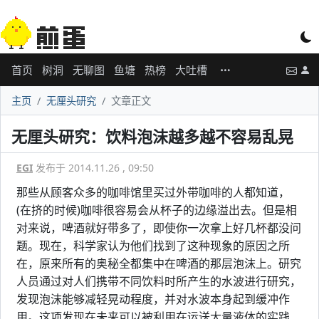
首页
树洞
无聊图
鱼塘
热榜
大吐槽
主页
无厘头研究
文章正文
无厘头研究：饮料泡沫越多越不容易乱晃
EGI
发布于 2014.11.26 , 09:50
那些从顾客众多的咖啡馆里买过外带咖啡的人都知道，
(在挤的时候)咖啡很容易会从杯子的边缘溢出去。但是相
对来说，啤酒就好带多了，即使你一次拿上好几杯都没问
题。现在，科学家认为他们找到了这种现象的原因之所
在，原来所有的奥秘全都集中在啤酒的那层泡沫上。研究
人员通过对人们携带不同饮料时所产生的水波进行研究，
发现泡沫能够减轻晃动程度，并对水波本身起到缓冲作
用。这项发现在未来可以被利用在运送大量液体的实践