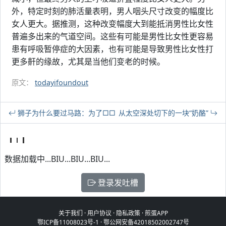
外，特定时刻的肺活量表明，男人咽头尺寸改变的幅度比
女人更大。据推测，这种改变幅度大到能抵消男性比女性
普遍多出来的气道空间。这些有可能是男性比女性更容易
患有呼吸暂停症的大因素，也有可能是导致男性比女性打
更多鼾的缘故，尤其是当他们变老的时候。
原文：
todayifoundout
狮子为什么要过马路：为了□□
从太空深处切下的一块“奶酪”
数据加载中...BIU...BIU...BIU...
登录发吐槽
关于我们
·
用户协议
·
隐私政策
·
煎蛋APP
鄂ICP备11008023号-1
·
鄂公网安备42018502002747号