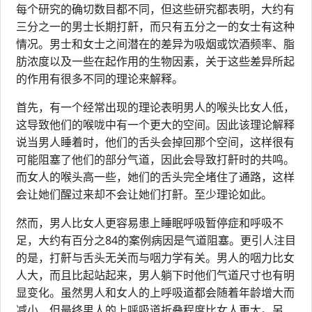
每个研究的确切数目都不同，但这些研究都表明，大约有
三分之一的男士长期打鼾，而只有五分之一的女士有这种
情况。男士和女士之间潜在的差异为吸烟或饮酒频率、脂
肪浓度以及一些在起作用的生物因素，关于这些差异所起
的作用有很多不同的理论来解释。
首先，有一个经常出现的理论表明男人的喉头比女人低，
这导致他们的喉咙中有一个更大的空间。因此该理论解释
说当男人睡着时，他们的舌头会掉回那个空间，这样很有
可能阻塞了他们的部分气道，因此会导致打鼾时的共鸣。
而女人的喉头高一些，她们的舌头完全堵住了通路，这样
会让她们醒过来却不会让她们打鼾。至少理论如此。
然而，男人比女人更容易患上睡眠呼吸暂停症和呼吸不
足，大约有百分之84的案例病因是气道阻塞。更引人注目
的是，打鼾与舌头无关而与咽力学有关。男人的咽力比女
人大，而且比起站起来，男人躺下时他们气道尺寸也有明
显变化。虽然男人和女人的上呼吸道都会随着年龄增大而
减小，但最终男人的上呼吸道折叠程度比女人更大。另