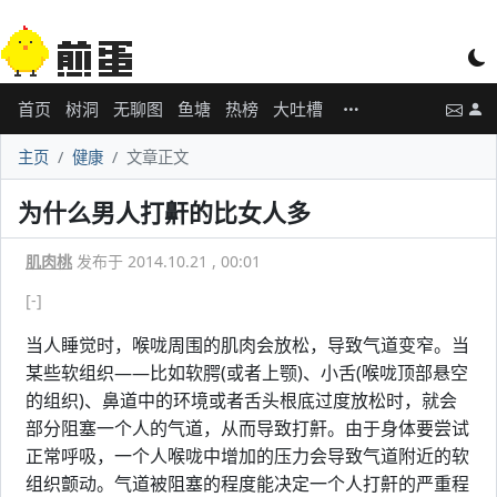
首页
树洞
无聊图
鱼塘
热榜
大吐槽
主页
健康
文章正文
为什么男人打鼾的比女人多
肌肉桃
发布于 2014.10.21 , 00:01
[-]
当人睡觉时，喉咙周围的肌肉会放松，导致气道变窄。当
某些软组织——比如软腭(或者上颚)、小舌(喉咙顶部悬空
的组织)、鼻道中的环境或者舌头根底过度放松时，就会
部分阻塞一个人的气道，从而导致打鼾。由于身体要尝试
正常呼吸，一个人喉咙中增加的压力会导致气道附近的软
组织颤动。气道被阻塞的程度能决定一个人打鼾的严重程