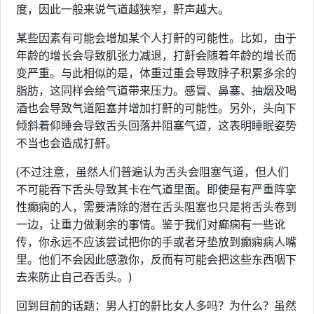
度，因此一般来说气道越狭窄，鼾声越大。
某些因素有可能会增加某个人打鼾的可能性。比如，由于
年龄的增长会导致肌张力减退，打鼾会随着年龄的增长而
变严重。与此相似的是，体重过重会导致脖子积累多余的
脂肪，这同样会给气道带来压力。感冒、鼻塞、抽烟及喝
酒也会导致气道阻塞并增加打鼾的可能性。另外，头向下
倾斜着仰睡会导致舌头回落并阻塞气道，这表明睡眠姿势
不当也会造成打鼾。
(不过注意，虽然人们普遍认为舌头会阻塞气道，但人们
不可能吞下舌头导致其卡在气道里面。即使是有严重阵挛
性癫痫的人，需要清除的潜在舌头阻塞也只是将舌头卷到
一边，让重力做剩余的事情。鉴于我们对癫痫有一些讹
传，你永远不应该尝试把你的手或者牙垫放到癫痫病人嘴
里。他们不会因此感激你，反而有可能会把这些东西咽下
去来防止自己吞舌头。)
回到目前的话题：男人打的鼾比女人多吗？为什么？虽然