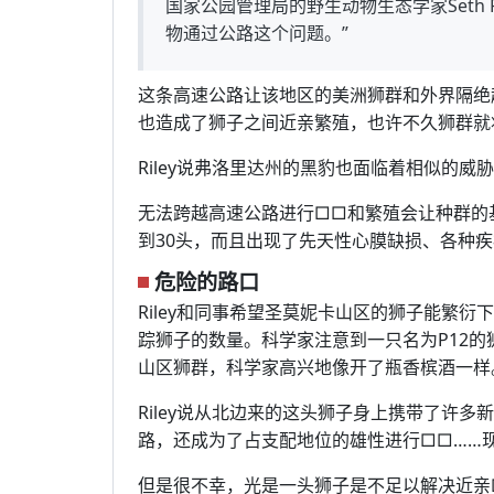
国家公园管理局的野生动物生态学家Seth R
物通过公路这个问题。”
这条高速公路让该地区的美洲狮群和外界隔绝
也造成了狮子之间近亲繁殖，也许不久狮群就
Riley说弗洛里达州的黑豹也面临着相似的
无法跨越高速公路进行□□和繁殖会让种群的基
到30头，而且出现了先天性心膜缺损、各种
危险的路口
Riley和同事希望圣莫妮卡山区的狮子能繁
踪狮子的数量。科学家注意到一只名为P12的
山区狮群，科学家高兴地像开了瓶香槟酒一样
Riley说从北边来的这头狮子身上携带了许
路，还成为了占支配地位的雄性进行□□……
但是很不幸，光是一头狮子是不足以解决近亲