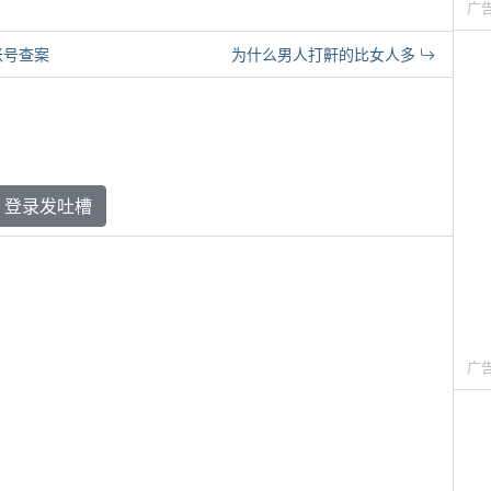
广
帐号查案
为什么男人打鼾的比女人多
登录发吐槽
广