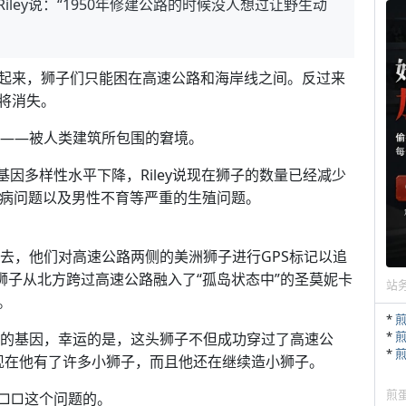
iley说：“1950年修建公路的时候没人想过让野生动
起来，狮子们只能困在高速公路和海岸线之间。反过来
将消失。
威胁——被人类建筑所包围的窘境。
因多样性水平下降，Riley说现在狮子的数量已经减少
疾病问题以及男性不育等严重的生殖问题。
衍下去，他们对高速公路两侧的美洲狮子进行GPS标记以追
狮子从北方跨过高速公路融入了“孤岛状态中”的圣莫妮卡
站
。
*
*
多新的基因，幸运的是，这头狮子不但成功穿过了高速公
*
现在他有了许多小狮子，而且他还在继续造小狮子。
煎
□□这个问题的。