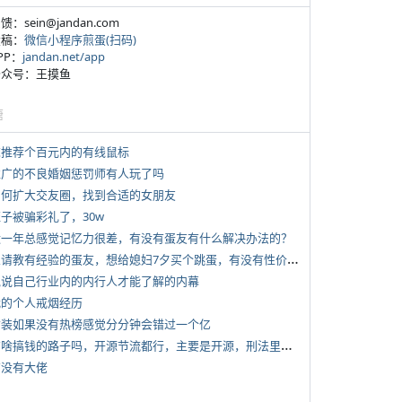
反馈：sein@jandan.com
投稿：
微信小程序煎蛋(扫码)
APP：
jandan.net/app
 公众号：王摸鱼
塘
 求推荐个百元内的有线鼠标
 推广的不良婚姻惩罚师有人玩了吗
 如何扩大交友圈，找到合适的女朋友
侄子被骗彩礼了，30w
 近一年总感觉记忆力很差，有没有蛋友有什么解决办法的？
*
想请教有经验的蛋友，想给媳妇7夕买个跳蛋，有没有性价比高的推荐
 说说自己行业内的内行人才能了解的内幕
 我的个人戒烟经历
 女装如果没有热榜感觉分分钟会错过一个亿
*
有啥搞钱的路子吗，开源节流都行，主要是开源，刑法里的咱不做
有没有大佬