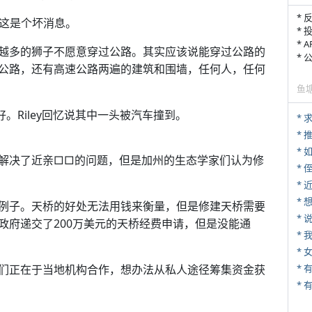
* 
，这是个坏消息。
* 
* 
越多的狮子不愿意穿过公路。其实应该说能穿过公路的
*
公路，还有高速公路两遍的建筑和围墙，任何人，任何
鱼
。Riley回忆说其中一头被汽车撞到。
*
*
*
解决了近亲□□的问题，但是加州的生态学家们认为修
* 
*
例子。天桥的好处无法用钱来衡量，但是修建天桥需要
*
政府递交了200万美元的天桥经费申请，但是没能通
*
*
们正在于当地机构合作，想办法从私人途径筹集资金获
* 