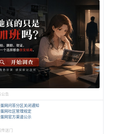
务公告
煎蛋网问答分区关闭通知
煎蛋网社区管理规定
煎蛋网官方渠道公示
蛋传送门