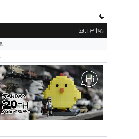
用户中心
告
广