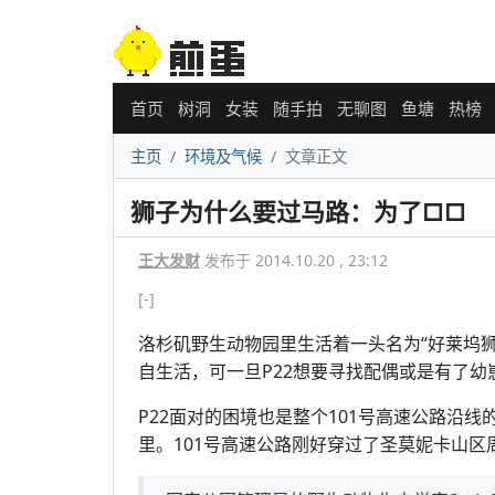
首页
树洞
女装
随手拍
无聊图
鱼塘
热榜
主页
环境及气候
文章正文
狮子为什么要过马路：为了□□
王大发财
发布于 2014.10.20 , 23:12
[-]
洛杉矶野生动物园里生活着一头名为“好莱坞狮
自生活，可一旦P22想要寻找配偶或是有了
P22面对的困境也是整个101号高速公路沿
里。101号高速公路刚好穿过了圣莫妮卡山