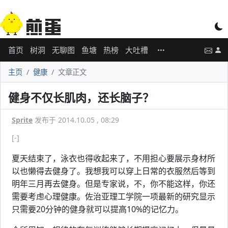
首页
树洞
无聊图
鱼塘
热榜
大吐槽
主页
健康
文章正文
健身不仅长肌肉，还长脑子？
Sprite
发布于 2014.10.05 , 08:29
[-]
夏天结束了，泳衣也得收起来了，不用担心要展示身材所
以也懒得去健身了。我想我可以穿上日常的衣服然后等到
明年三月再去健身。但是专家说，不，你不能这样，你还
需要考虑心理健康。佐治亚理工学院一项最新的研究显示
只需要20分钟的健身就可以提高10%的记忆力。