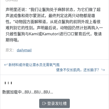
声明里还说：“我们让鬣狗处于麻醉状态，为它们做了超
声波成像和荷尔蒙测试，最终判定这两只动物都是雄
性。”动物园方面解释道，从斑点鬣狗的前阴外观上看很
难判别它的性别。声明最后说，动物园仍然计划再购入一
只雌性鬣狗与Kami或Kamutori进行□□繁育后代，敬请
期待哦。
原文：
dailymail
新材料或许能让潜水员无需氧气瓶
健身不仅长肌肉，还长脑子？
数据加载中...BIU...BIU...BIU...
登录发吐槽