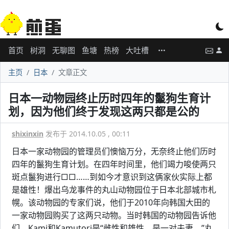
首页
树洞
无聊图
鱼塘
热榜
大吐槽
主页
日本
文章正文
日本一动物园终止历时四年的鬣狗生育计
划，因为他们终于发现这两只都是公的
shixinxin
发布于 2014.10.05 , 00:11
日本一家动物园的管理员们懊恼万分，无奈终止他们历时
四年的鬣狗生育计划。在四年时间里，他们竭力唆使两只
斑点鬣狗进行□□……到如今才意识到这俩家伙实际上都
是雄性！爆出乌龙事件的丸山动物园位于日本北部城市札
幌。该动物园的专家们说，他们于2010年向韩国大田的
一家动物园购买了这两只动物。当时韩国的动物园告诉他
们，Kami和Kamutori是“雌性和雄性，是一对夫妻。”丸