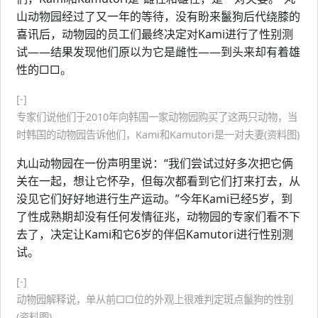
山动物园经过了又一年的等待，没有盼来鬣狗后代绕膝的
喜讯后，动物园的员工们最终决定对Kami进行了性别测
试——结果发现他们原以为它是雌性——到头来却有着雄
性的□□。
[-]
专家们说他们于2010年向韩国一家动物园购买了这两只动物，当
时韩国的动物园告诉他们，Kami和Kamutori是一对夫妻(资料图)
丸山动物园在一份声明里说：“我们尝试过好多次把它俩
关在一起，想让它怀孕，但每次都看到它们打来打去，从
没见它们好好地进行生产运动。”今年Kami已经5岁，到
了性成熟期却没有任何发情征兆，动物园的专家们看不下
去了，决定让Kami和它6岁的伴侣Kamutori进行性别测
试。
[-]
动物园解释说，单从前□□位的外观上很难判定斑点鬣狗的性别
(资料图)