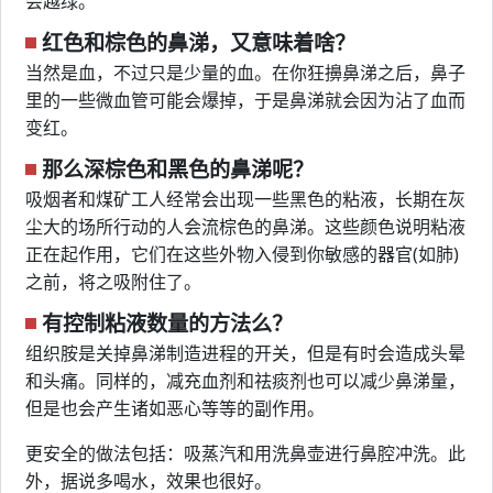
会越绿。
红色和棕色的鼻涕，又意味着啥？
当然是血，不过只是少量的血。在你狂擤鼻涕之后，鼻子
里的一些微血管可能会爆掉，于是鼻涕就会因为沾了血而
变红。
那么深棕色和黑色的鼻涕呢？
吸烟者和煤矿工人经常会出现一些黑色的粘液，长期在灰
尘大的场所行动的人会流棕色的鼻涕。这些颜色说明粘液
正在起作用，它们在这些外物入侵到你敏感的器官(如肺)
之前，将之吸附住了。
有控制粘液数量的方法么？
组织胺是关掉鼻涕制造进程的开关，但是有时会造成头晕
和头痛。同样的，减充血剂和祛痰剂也可以减少鼻涕量，
但是也会产生诸如恶心等等的副作用。
更安全的做法包括：吸蒸汽和用洗鼻壶进行鼻腔冲洗。此
外，据说多喝水，效果也很好。