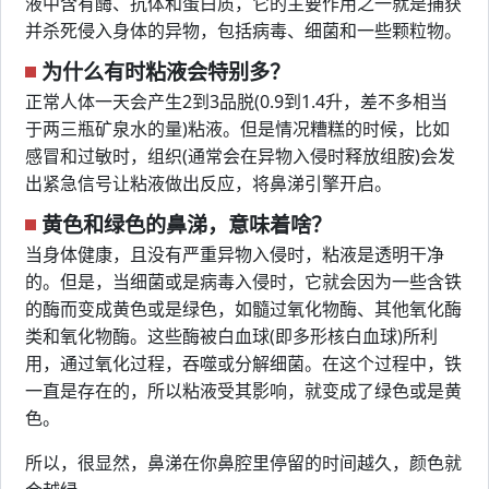
液中含有酶、抗体和蛋白质，它的主要作用之一就是捕获
并杀死侵入身体的异物，包括病毒、细菌和一些颗粒物。
为什么有时粘液会特别多？
正常人体一天会产生2到3品脱(0.9到1.4升，差不多相当
于两三瓶矿泉水的量)粘液。但是情况糟糕的时候，比如
感冒和过敏时，组织(通常会在异物入侵时释放组胺)会发
出紧急信号让粘液做出反应，将鼻涕引擎开启。
黄色和绿色的鼻涕，意味着啥？
当身体健康，且没有严重异物入侵时，粘液是透明干净
的。但是，当细菌或是病毒入侵时，它就会因为一些含铁
的酶而变成黄色或是绿色，如髓过氧化物酶、其他氧化酶
类和氧化物酶。这些酶被白血球(即多形核白血球)所利
用，通过氧化过程，吞噬或分解细菌。在这个过程中，铁
一直是存在的，所以粘液受其影响，就变成了绿色或是黄
色。
所以，很显然，鼻涕在你鼻腔里停留的时间越久，颜色就