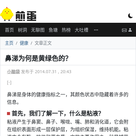
首页
树洞
无聊图
鱼塘
热榜
大吐槽
主页
健康
文章正文
鼻涕为何是黄绿色的？
小脑袋
发布于 2014.07.31 , 20:43
[-]
鼻涕是身体的健康指标之一，其颜色状态中隐藏着许多的
信息。
首先，我们了解一下，什么是粘液？
粘液产生于鼻窦、鼻子、喉咙、嘴、肺和消化道，它会附
在组织表面形成一层保护层，为组织保湿，维持机能。粘