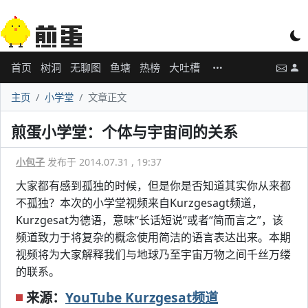
首页
树洞
无聊图
鱼塘
热榜
大吐槽
主页
小学堂
文章正文
煎蛋小学堂：个体与宇宙间的关系
小包子
发布于 2014.07.31 , 19:37
大家都有感到孤独的时候，但是你是否知道其实你从来都
不孤独？本次的小学堂视频来自Kurzgesagt频道，
Kurzgesat为德语，意味“长话短说”或者“简而言之”，该
频道致力于将复杂的概念使用简洁的语言表达出来。本期
视频将为大家解释我们与地球乃至宇宙万物之间千丝万缕
的联系。
来源：
YouTube Kurzgesat频道