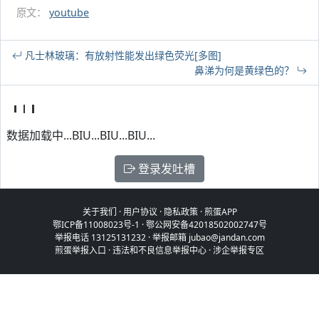
原文：
youtube
凡士林玻璃：有放射性能发出绿色荧光[多图]
鼻涕为何是黄绿色的？
数据加载中...BIU...BIU...BIU...
登录发吐槽
关于我们
·
用户协议
·
隐私政策
·
煎蛋APP
鄂ICP备11008023号-1
·
鄂公网安备42018502002747号
举报电话 13125131232 · 举报邮箱 jubao@jandan.com
煎蛋举报入口
·
违法和不良信息举报中心
·
涉企举报专区