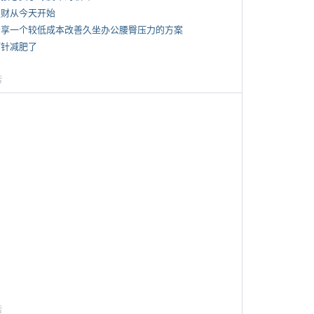
 发财从今天开始
 分享一个较低成本改善久坐办公腰臀压力的方案
打针减肥了
告
告