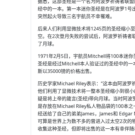
据悉，这部圣经是一个名为阿波罗祈祷者联盟
经中的一本。第一本迷你圣经是在阿波罗1号
突然起火导致三名宇航员不幸罹难。
后来人们利用显微技术将1245页的圣经缩小
空。在2次登月失败的尝试后，阿波罗祈祷者联
了月球。
1971年2月5日，宇航员Mitchell将1
圣经是经过Mitchell本人验证过的圣经中
斯以35000镑的价格出售。
历史学家Michael Riley表示：”这本
他们利用了显微技术将一整本圣经缩小到很小
疑是将上帝的箴言(圣经)带向月球。当时阿波
是存放在Michael Riley私人物品袋的100
经送给了自己的弟弟James，James和 Edg
可算是世界上为数不多的曾进入过太空2次的
收集这种圣经，但即将出售的这一本有幸伴随