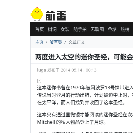
首页
树洞
女装
随手拍
无聊图
鱼塘
热榜
主页
爷有钱
文章正文
两度进入太空的迷你圣经，可能会以
luga
发布于 2014.05.14 , 00:13
[-]
这本迷你书曾在1970年被阿波罗13号携带
传说当时登月的行动出错，计划被迫中止时，
在太平洋，而人们找到并收回了这本圣经。
这本只有通过显微镜才能阅读的迷你圣经在次年同
Mitchell 的私人物品登上了月球。