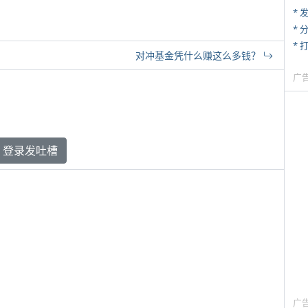
*
*
* 
对冲基金凭什么赚这么多钱？
广
登录发吐槽
广