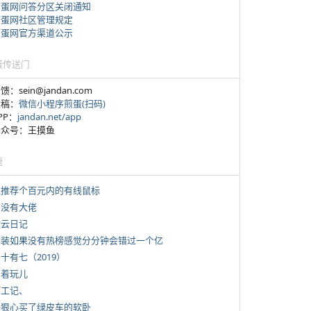
煎蛋网问答分区关闭通知
煎蛋网社区管理规定
煎蛋网官方渠道公示
蛋传送门
反馈：sein@jandan.com
投稿：
微信小程序煎蛋(扫码)
APP：
jandan.net/app
 公众号：王摸鱼
塘
 求推荐个百元内的有线鼠标
有没有大佬
牧云日记
 女装如果没有热榜感觉分分钟会错过一个亿
三十有七（2019）
写着玩儿
打工记、
 一狠心买了绿皮车的软卧