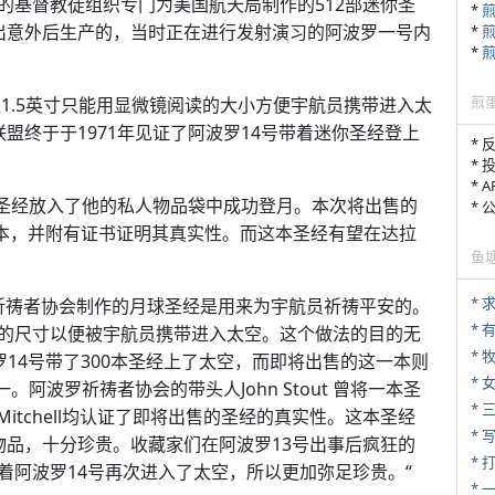
的基督教徒组织专门为美国航天局制作的512部迷你圣
*
出意外后生产的，当时正在进行发射演习的阿波罗一号内
*
*
煎
至1.5英寸只能用显微镜阅读的大小方便宇航员携带进入太
盟终于于1971年见证了阿波罗14号带着迷你圣经登上
* 
* 
* 
00本迷你圣经放入了他的私人物品袋中成功登月。本次将出售的
*
的一本，并附有证书证明其真实性。而这本圣经有望在达拉
鱼
*
由阿波罗祈祷者协会制作的月球圣经是用来为宇航员祈祷平安的。
* 
的尺寸以便被宇航员携带进入太空。这个做法的目的无
* 
罗14号带了300本圣经上了太空，而即将出售的这一本则
*
本之一。阿波罗祈祷者协会的带头人John Stout 曾将一本圣
* 
ar Mitchell均认证了即将出售的圣经的真实性。这本圣经
* 
物品，十分珍贵。收藏家们在阿波罗13号出事后疯狂的
* 
着阿波罗14号再次进入了太空，所以更加弥足珍贵。“
*