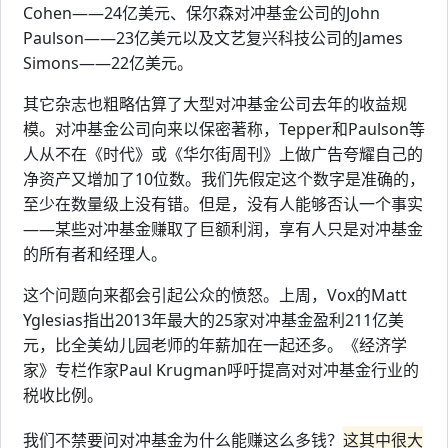
Cohen——24亿美元、保尔森对冲基金公司的John
Paulson——23亿美元以及文艺复兴科技公司的James
Simons——22亿美元。
其它杂志也粗略估算了大型对冲基金公司去年的收益规
模。对冲基金公司向来以保密著称，Tepper和Paulson等
人从不在《时代》或《华尔街周刊》上做广告夸耀自己的
净资产又增加了10位数。我们先假定这个数字是准确的，
至少在数量级上没有错。但是，没有人能够否认一个事实
——某些对冲基金赚取了巨额利润，享有人只是对冲基金
的所有者和经理人。
这个问题向来都会引起公众的愤怒。上周，Vox的Matt
Yglesias指出2013年最大的25家对冲基金盈利211亿美
元，比全美幼儿园老师的年薪加在一起还多。《经济学
家》专栏作家Paul Krugman呼吁提高对对冲基金行业的
税收比例。
我们不禁要问对冲基金为什么能赚这么多钱？
这其中很大