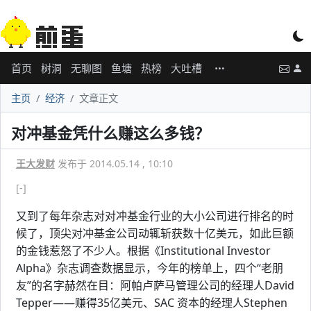
首页
树洞
无聊图
鱼塘
热榜
大吐槽
主页
经济
文章正文
对冲基金凭什么赚这么多钱？
王大发财
发布于 2014.05.14 , 10:10
[-]
又到了每年杂志对对冲基金行业的大小公司进行排名的时
候了，顶尖对冲基金公司动辄斩获数十亿美元，如此巨额
的金钱惹怒了不少人。根据《Institutional Investor
Alpha》杂志调查数据显示，今年的榜单上，四个“老朋
友”的名字赫然在目：阿帕卢萨马管理公司的经理人David
Tepper——赚得35亿美元、SAC 资本的经理人Stephen