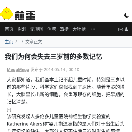
首页
树洞
无聊图
鱼塘
热榜
大吐槽
主页
文章正文
我们为何会失去三岁前的多数记忆
MegaMega
发布于 2014.05.14 , 00:10
大家都知道，我们基本上记不起儿童时期，特别是三岁以
前的那些片段，科学家们貌似找到了原因。随着年龄的增
长，大脑里长出新的细胞，会重写现存的细胞，把早期的
记忆清楚。
[-]
该研究发起人多伦多儿童医院神经生物学实验室的
Katherine Akers称“婴儿期遗忘指的是人们对于出生后头
几年记忆的缺失，大部分人记不住两三岁时发生的事情。