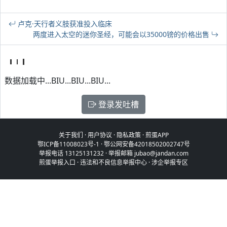
卢克·天行者义肢获准投入临床
两度进入太空的迷你圣经，可能会以35000镑的价格出售
数据加载中...BIU...BIU...BIU...
登录发吐槽
关于我们
·
用户协议
·
隐私政策
·
煎蛋APP
鄂ICP备11008023号-1
·
鄂公网安备42018502002747号
举报电话 13125131232 · 举报邮箱 jubao@jandan.com
煎蛋举报入口
·
违法和不良信息举报中心
·
涉企举报专区