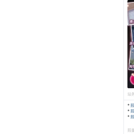
站
*
*
*
煎