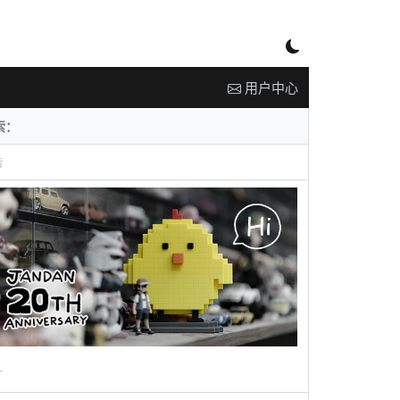
用户中心
告
广