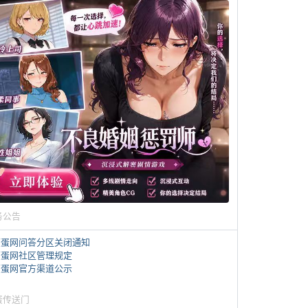
务公告
煎蛋网问答分区关闭通知
煎蛋网社区管理规定
煎蛋网官方渠道公示
蛋传送门