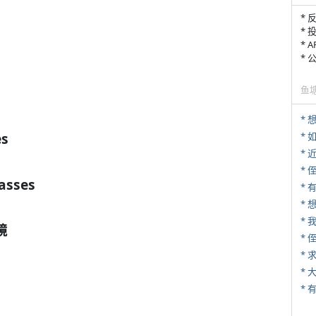
* 
* 
* 
*
鱼
es
*
*
* 
asses
* 
*
*
镜
*
*
*