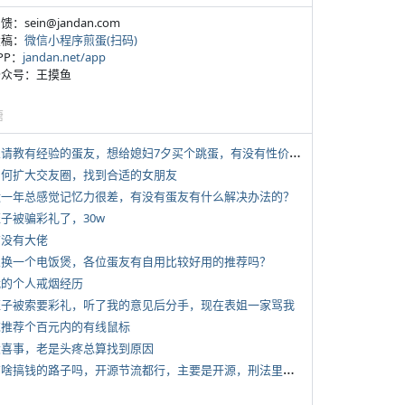
反馈：sein@jandan.com
投稿：
微信小程序煎蛋(扫码)
APP：
jandan.net/app
 公众号：王摸鱼
塘
*
想请教有经验的蛋友，想给媳妇7夕买个跳蛋，有没有性价比高的推荐
 如何扩大交友圈，找到合适的女朋友
 近一年总感觉记忆力很差，有没有蛋友有什么解决办法的？
侄子被骗彩礼了，30w
有没有大佬
 想换一个电饭煲，各位蛋友有自用比较好用的推荐吗？
 我的个人戒烟经历
 侄子被索要彩礼，听了我的意见后分手，现在表姐一家骂我
 求推荐个百元内的有线鼠标
 大喜事，老是头疼总算找到原因
*
有啥搞钱的路子吗，开源节流都行，主要是开源，刑法里的咱不做