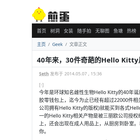
首页
树洞
女装
随手拍
无聊图
鱼塘
热榜
主页
Geek
文章正文
40年来，30件奇葩的Hello Kit
Seth
发布于 2014.05.07 , 15:36
[-]
今年是环球知名雌性生物Hello Kitty的4
胶零钱包上，迄今为止已经有超过22000件
公司拥有Hello Kitty的版权)就能买到各式H
一的Hello Kitty相关产物是被三丽欧公
上，还会出现在成人用品上，从厨房到卧室。以下是
你。