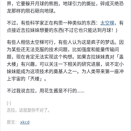
界，它要躲开月球的熊抱，地球引力的撕扯，碎成灭绝恐
龙那样的陨石砸向地球。
不过，有些科学家正在构思一种类似的东西：
太空梯
，有
点接近吉拉妹妹想要的东西(不过它也只能达到月球！)
有些人相信太空梯可行，有些人认为这是疯子的梦话。因
为某些还无法克服的技术问题，比如强度和能量传输问
题，现在肯定无法实现这个构想。如果吉拉妹妹真对「盖
大楼」有兴趣，可以关注一下相关的研究进展，说不定小
妹妹能成为这项技术的奠基人之一。为人类带来第一座冲
上宇宙的「兲楼」。
不过我说吉拉，用花生酱是不行的……
[-]
吉拉，这就是你不对了。
原文：
xkcd