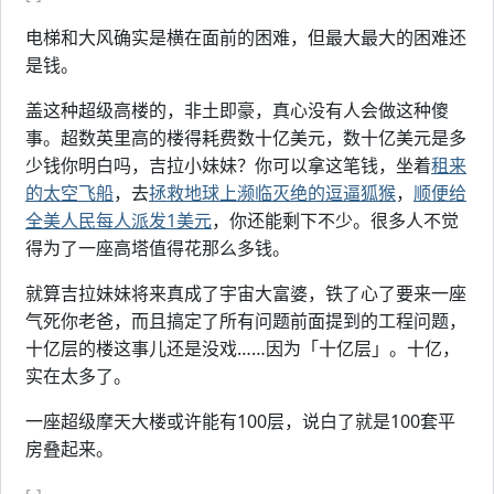
电梯和大风确实是横在面前的困难，但最大最大的困难还
是钱。
盖这种超级高楼的，非土即豪，真心没有人会做这种傻
事。超数英里高的楼得耗费数十亿美元，数十亿美元是多
少钱你明白吗，吉拉小妹妹？你可以拿这笔钱，坐着
租来
的太空飞船
，去
拯救地球上濒临灭绝的逗逼狐猴
，
顺便给
全美人民每人派发1美元
，你还能剩下不少。很多人不觉
得为了一座高塔值得花那么多钱。
就算吉拉妹妹将来真成了宇宙大富婆，铁了心了要来一座
气死你老爸，而且搞定了所有问题前面提到的工程问题，
十亿层的楼这事儿还是没戏……因为「十亿层」。十亿，
实在太多了。
一座超级摩天大楼或许能有100层，说白了就是100套平
房叠起来。