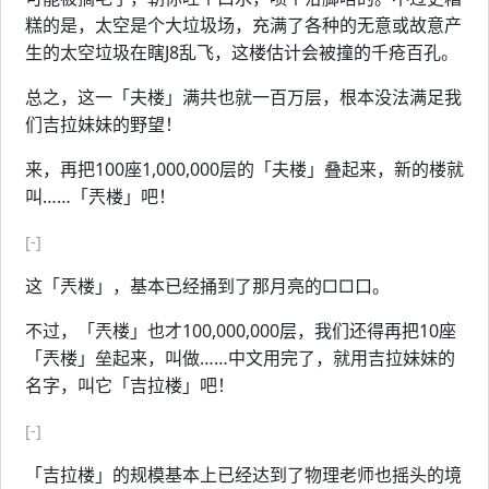
糕的是，太空是个大垃圾场，充满了各种的无意或故意产
生的太空垃圾在瞎J8乱飞，这楼估计会被撞的千疮百孔。
总之，这一「夫楼」满共也就一百万层，根本没法满足我
们吉拉妹妹的野望！
来，再把100座1,000,000层的「夫楼」叠起来，新的楼就
叫……「兲楼」吧！
[-]
这「兲楼」，基本已经捅到了那月亮的□□口。
不过，「兲楼」也才100,000,000层，我们还得再把10座
「兲楼」垒起来，叫做……中文用完了，就用吉拉妹妹的
名字，叫它「吉拉楼」吧！
[-]
「吉拉楼」的规模基本上已经达到了物理老师也摇头的境