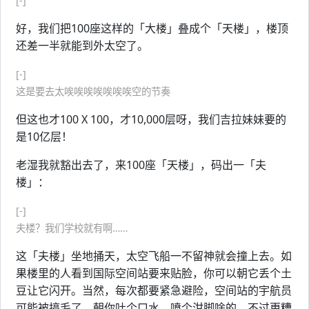
[-]
好，我们把100座这样的「大楼」叠成个「天楼」，楼顶
还差一半就能到外太空了。
[-]
这是要去太唉唉唉唉唉唉唉空的节奏
但这也才100 X 100，才10,000层呀，我们吉拉妹妹要的
是10亿层！
老湿我就豁出去了，来100座「天楼」，码出一「夫
楼」：
[-]
夫楼？我们学校就有啊……
这「夫楼」坐地捅天，太空飞船一不留神就会撞上去。如
果楼里的人看到国际空间站要来贴脸，你可以朝它丢个土
豆让它闪开。当然，每次都要紧急避险，空间站的宇航员
可能被搞毛了，朝你吐个口水，喷个泔脚啥的。不过更糟