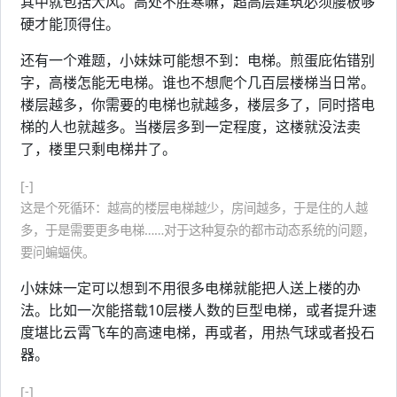
其中就包括大风。高处不胜寒嘛，超高层建筑必须腰板够
硬才能顶得住。
还有一个难题，小妹妹可能想不到：电梯。煎蛋庇佑错别
字，高楼怎能无电梯。谁也不想爬个几百层楼梯当日常。
楼层越多，你需要的电梯也就越多，楼层多了，同时搭电
梯的人也就越多。当楼层多到一定程度，这楼就没法卖
了，楼里只剩电梯井了。
[-]
这是个死循环：越高的楼层电梯越少，房间越多，于是住的人越
多，于是需要更多电梯……对于这种复杂的都市动态系统的问题，
要问蝙蝠侠。
小妹妹一定可以想到不用很多电梯就能把人送上楼的办
法。比如一次能搭载10层楼人数的巨型电梯，或者提升速
度堪比云霄飞车的高速电梯，再或者，用热气球或者投石
器。
[-]