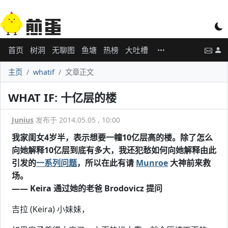
首页
树洞
无聊图
鱼塘
热榜
大吐槽
主页
whatif
文章正文
WHAT IF: 十亿层的楼
Junius
发布于 2014.05.05 , 10:00
我家闺女4岁半，表示想要一幢10亿层高的楼。除了怎么
向她解释10亿层到底有多大，我还犯愁如何向她解释由此
引发的
一系列问题
，所以在此有请
Munroe
大神前来救
场。
—— Keira 通过她的老爸 Brodovicz 提问
吉拉 (Keira) 小妹妹，