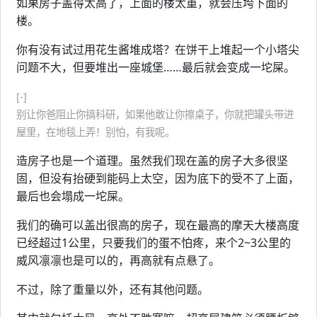
如果房子盖得太高了，上面的楼太重，就会压垮下面的
楼。
你有没有试过用花生酱堆成塔？在饼干上堆起一个小塔尖
问题不大，但要堆出一座城堡……最后就会变成一坨屎。
[-]
别让你爸阻止你搞科研，如果他敢让你擦桌子，你就把罐头带进
屋里，在地毯上弄！别怕，有我呢。
造房子也是一个道理。虽然我们现在盖的房子大多很坚
固，但没有抬硬到能码上太空，因为底下的受不了上面，
最后也会塌成一坨屎。
我们的确可以盖出很高的房子，现在最高的摩天大楼高度
已经超过1公里，只要我们的蛋不怕疼，来个2~3公里的
威风凛凛也是可以的，再高就有点悬了。
不过，除了重量以外，还有其他问题。