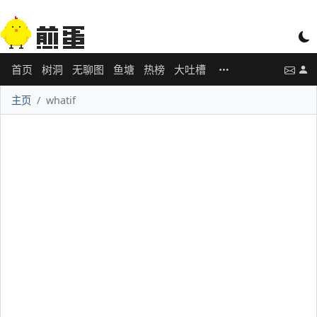
首页
树洞
无聊图
鱼塘
热榜
大吐槽
主页
whatif