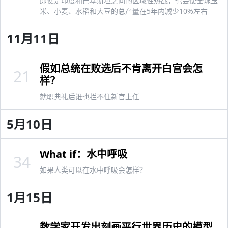
即使是印度和巴基斯坦之间的区域性热战，也会使全球玉
米、小麦、水稻和大豆的总产量在5年内减少10%左右
11月11日
假如总统在败选后不肯离开白宫会怎
21
样？
就职典礼后谁也拦不住新官上任
5月10日
What if：水中呼吸
34
如果人类可以在水中呼吸会怎样？
1月15日
数学家开发出刻画平行世界历史的模型