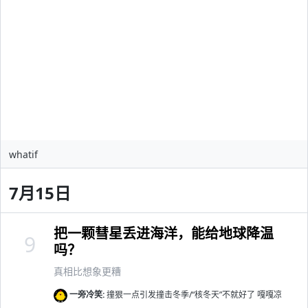
whatif
7月15日
把一颗彗星丢进海洋，能给地球降温
9
吗？
真相比想象更糟
一旁冷笑:
撞狠一点引发撞击冬季/“核冬天”不就好了 嘎嘎凉