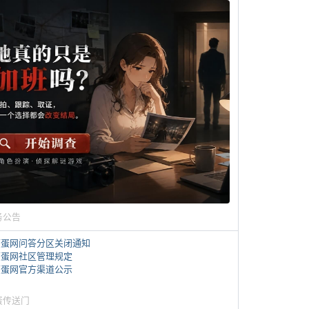
务公告
煎蛋网问答分区关闭通知
煎蛋网社区管理规定
煎蛋网官方渠道公示
蛋传送门