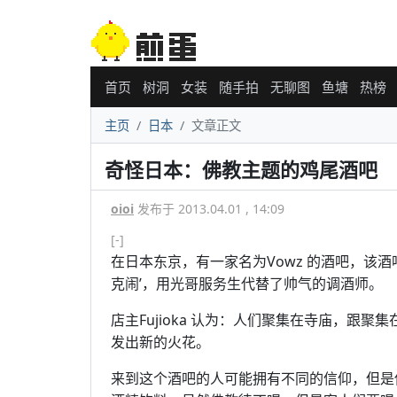
首页
树洞
女装
随手拍
无聊图
鱼塘
热榜
主页
日本
文章正文
奇怪日本：佛教主题的鸡尾酒吧
oioi
发布于 2013.04.01 , 14:09
[-]
在日本东京，有一家名为Vowz 的酒吧，该
克闹’，用光哥服务生代替了帅气的调酒师。
店主Fujioka 认为：人们聚集在寺庙，跟
发出新的火花。
来到这个酒吧的人可能拥有不同的信仰，但是