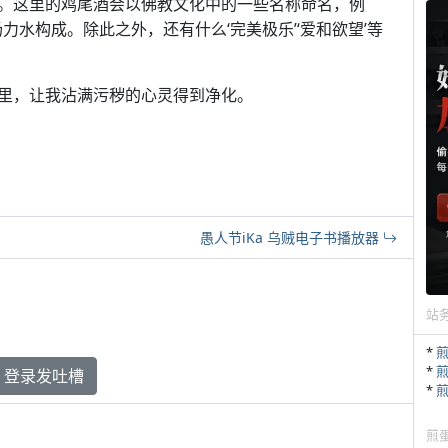
。这里的鸡尾酒会以佛教文化中的一些名称命名，例
力水构成。除此之外，还有什么‘完美极乐’‘爱和欲望’等
里，让我沾满污秽的心灵得到净化。
愚人节iKa 乌贼电子书播放器
站
*
*
登录发吐槽
*
煎