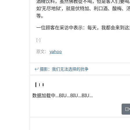
酒精饮料，虽然佛教徒不喝，但是客人们要喝
如‘无尽地狱’，就是伏特加、利口酒、酸梅、汤
等。
一位顾客在采访中表示：每天，我都会来到这
[-]
原文：
yahoo
摄影：我们无法选择的抗争
数据加载中...BIU...BIU...BIU...