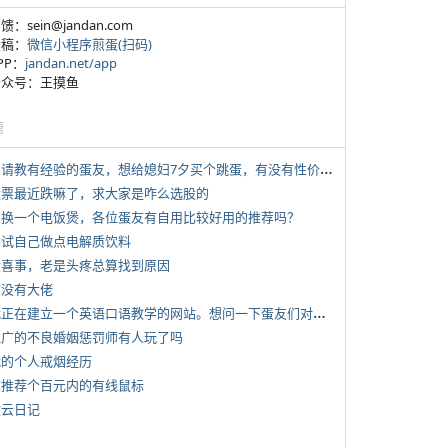
反馈：sein@jandan.com
投稿：
微信小程序煎蛋(扫码)
APP：
jandan.net/app
 公众号：王摸鱼
塘
*
想请教有经验的蛋友，想给媳妇7夕买个跳蛋，有没有性价比高的推荐
 股票最近跌嘛了，求大家是咋么选股的
 想换一个电饭煲，各位蛋友有自用比较好用的推荐吗？
 尝试自己做点电解质饮料
 大喜事，老是头疼总算找到原因
有没有大佬
*
我正在建立一个英语口语教学的网站。想问一下蛋友们对这类教学机构或网站的痛点。
 推广的不良婚姻惩罚师有人玩了吗
 我的个人戒烟经历
 求推荐个百元内的有线鼠标
牧云日记