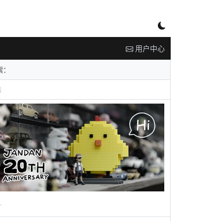
用户中心
告
广