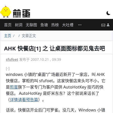
首页
树洞
无聊图
鱼塘
热榜
大吐槽
主页
文章正文
AHK 快餐店[1] 之 让桌面图标都见鬼去吧
sfufoet
发布于 2007.10.21 , 09:39
[-]
windows 小镇的“桌面”广场最近新开了一家店，叫 AHK
快餐店，掌柜的叫 sfufoet。这家快餐店来头可不小，它
是
煎蛋
旗下一家专门为客户提供 AutoHotKey 技巧的快
餐店。 AutoHotKey 是虾米东东？这个就说来话长了
（
详情请看预告篇
）。
话说，快餐店开业后门可罗雀。没几天，Windows 小镇