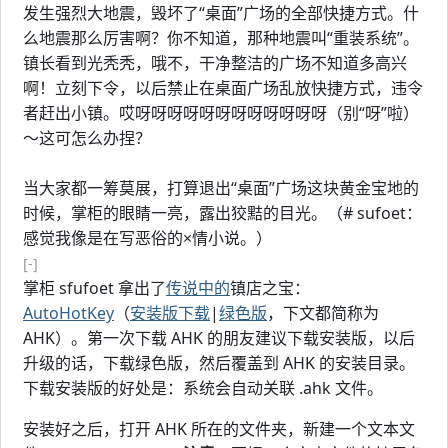
发生强烈大地震，毁坏了“桌面”广场的全部快捷方式。什
么地震那么厉害啊？你不知道，那种地震叫“重装系统”。
镇长看到光秃秃，哦不，干净整洁的广场不知道多高兴
啊！立刻下令，以后禁止在桌面广场乱放快捷方式，违令
者赶出小镇。哎呀呀呀呀呀呀呀呀呀呀呀呀（别“呀”啦）
～这可怎么办捏？
当大家都一筹莫展，打算退出“桌面”广场这块黄金宝地的
时候，掌柜的眼睛一亮，露出狡黠的目光。（# sufoet：
感觉我像是在写恶俗的×情小说。）
[-]
掌柜 sfufoet 拿出了
传说中的
镇店之宝：
AutoHotKey
（
安装版下载
|
绿色版
，下文都简称为
AHK）。第一次下载 AHK 的朋友建议下载安装版，以后
升级的话，下载绿色版，然后覆盖到 AHK 的安装目录。
下载安装版的好处是：系统会自动关联 .ahk 文件。
安装好之后，打开 AHK 所在的文件夹，新建一个文本文