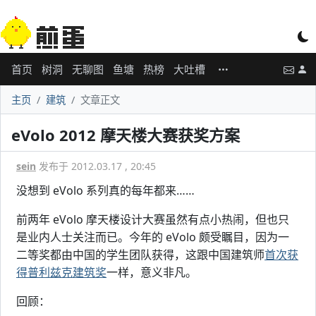
首页
树洞
无聊图
鱼塘
热榜
大吐槽
主页
建筑
文章正文
eVolo 2012 摩天楼大赛获奖方案
sein
发布于 2012.03.17 , 20:45
没想到 eVolo 系列真的每年都来……
前两年 eVolo 摩天楼设计大赛虽然有点小热闹，但也只
是业内人士关注而已。今年的 eVolo 颇受瞩目，因为一
二等奖都由中国的学生团队获得，这跟中国建筑师
首次获
得普利兹克建筑奖
一样，意义非凡。
回顾：