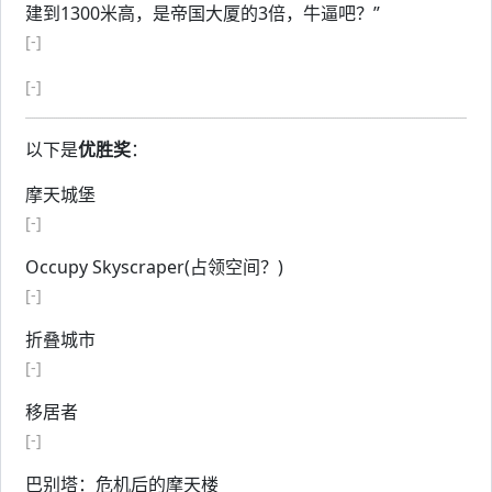
建到1300米高，是帝国大厦的3倍，牛逼吧？”
[-]
[-]
以下是
优胜奖
：
摩天城堡
[-]
Occupy Skyscraper(占领空间？)
[-]
折叠城市
[-]
移居者
[-]
巴别塔：危机后的摩天楼