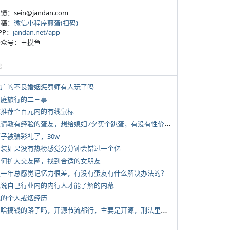
反馈：sein@jandan.com
投稿：
微信小程序煎蛋(扫码)
APP：
jandan.net/app
 公众号：王摸鱼
塘
 推广的不良婚姻惩罚师有人玩了吗
 家庭旅行的二三事
 求推荐个百元内的有线鼠标
*
想请教有经验的蛋友，想给媳妇7夕买个跳蛋，有没有性价比高的推荐
侄子被骗彩礼了，30w
 女装如果没有热榜感觉分分钟会错过一个亿
 如何扩大交友圈，找到合适的女朋友
 近一年总感觉记忆力很差，有没有蛋友有什么解决办法的？
 说说自己行业内的内行人才能了解的内幕
 我的个人戒烟经历
*
有啥搞钱的路子吗，开源节流都行，主要是开源，刑法里的咱不做