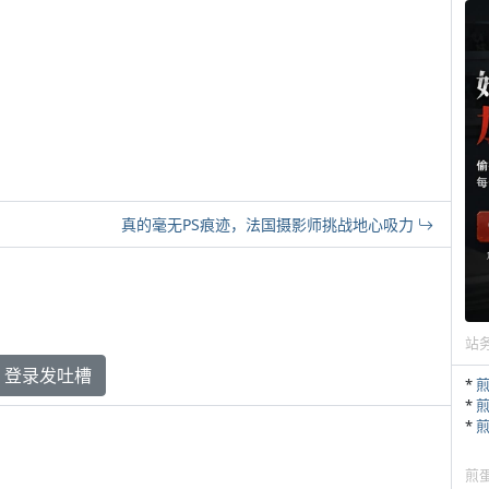
真的毫无PS痕迹，法国摄影师挑战地心吸力
站
登录发吐槽
*
*
*
煎