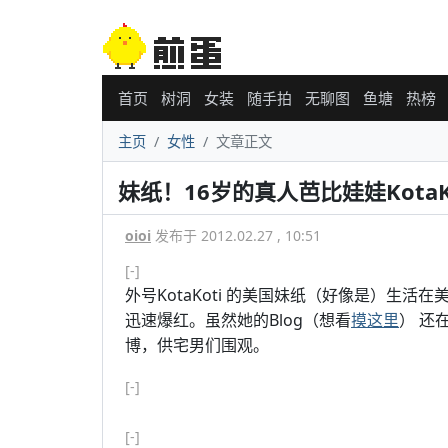
首页
树洞
女装
随手拍
无聊图
鱼塘
热榜
主页
女性
文章正文
妹纸！16岁的真人芭比娃娃KotaK
oioi
发布于 2012.02.27 , 10:51
[-]
外号KotaKoti 的美国妹纸（好像是）生
迅速爆红。虽然她的Blog（想看
摸这里
） 还
博，供宅男们围观。
[-]
[-]