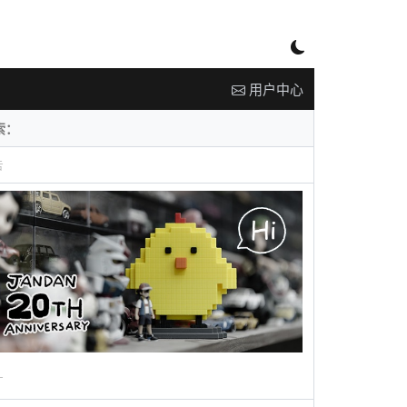
用户中心
告
广