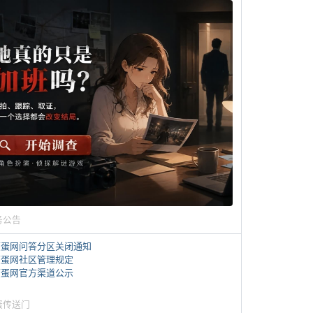
务公告
煎蛋网问答分区关闭通知
煎蛋网社区管理规定
煎蛋网官方渠道公示
蛋传送门