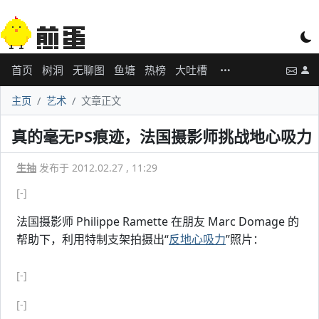
首页
树洞
无聊图
鱼塘
热榜
大吐槽
主页
艺术
文章正文
真的毫无PS痕迹，法国摄影师挑战地心吸力
生抽
发布于 2012.02.27 , 11:29
[-]
法国摄影师 Philippe Ramette 在朋友 Marc Domage 的
帮助下，利用特制支架拍摄出“
反地心吸力
”照片：
[-]
[-]