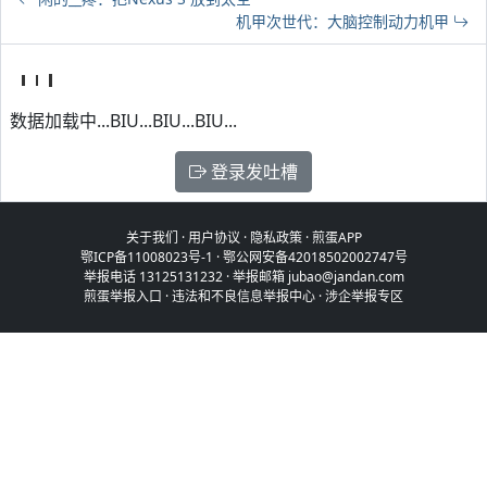
机甲次世代：大脑控制动力机甲
数据加载中...BIU...BIU...BIU...
登录发吐槽
关于我们
·
用户协议
·
隐私政策
·
煎蛋APP
鄂ICP备11008023号-1
·
鄂公网安备42018502002747号
举报电话 13125131232 · 举报邮箱 jubao@jandan.com
煎蛋举报入口
·
违法和不良信息举报中心
·
涉企举报专区