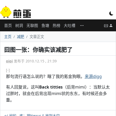
首页
树洞
无聊图
鱼塘
热榜
大吐槽
主页
减肥
文章正文
囧图一张：你确实该减肥了
oioi
发布于 2010.12.15 , 21:39
[-]
那句流行语怎么说的？瞎了我的氪金狗眼。
来源digg
有人回复说，这叫
Back titties
（后背mimi）：当默认太
过胖时，就会在后背出现mimi状的东东，有时候还会多
重。
闲的__疼：把Nexus S 放到太空