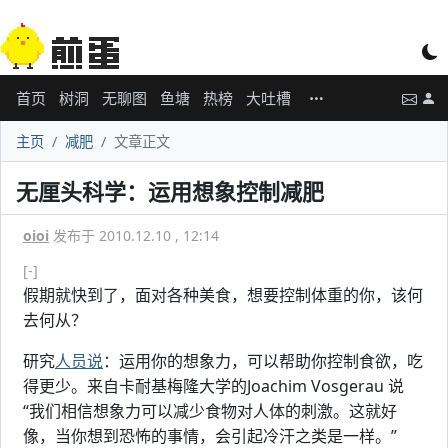
首页
树洞
无聊图
鱼塘
热榜
大吐槽
主页
减肥
文章正文
无厘头科学：运用想象控制减肥
oioi
发布于 2010.12.10 , 12:14
[-]
假期就快到了，面对各种美食，想要控制体重的你，该何
去何从？
研究
人员说
：运用你的想象力，可以帮助你控制食欲，吃
得更少。来自卡耐基梅隆大学的Joachim Vosgerau 说
“我们相信想象力可以减少食物对人体的刺激。这就好
像，当你想到恐怖的事情，会引起冷汗之类是一样。”