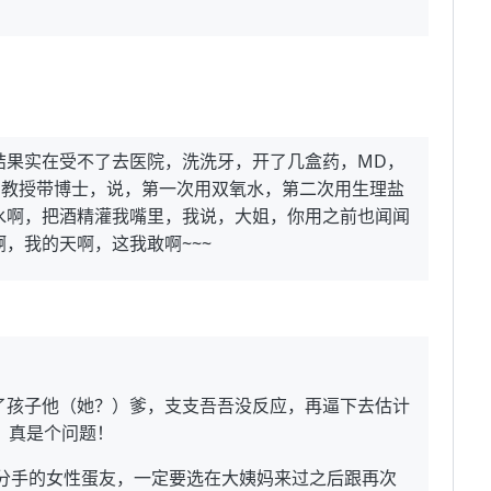
结果实在受不了去医院，洗洗牙，开了几盒药，MD，
到教授带博士，说，第一次用双氧水，第二次用生理盐
水啊，把酒精灌我嘴里，我说，大姐，你用之前也闻闻
，我的天啊，这我敢啊~~~
了孩子他（她？）爹，支支吾吾没反应，再逼下去估计
，真是个问题！
算分手的女性蛋友，一定要选在大姨妈来过之后跟再次