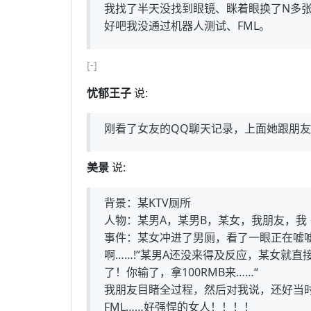
我找了半天没找到眼镜、眯着眼换了N多
好吧我没通过机器人测试、FML。
[-]
忧郁王子
说:
刚看了女友的QQ聊天记录，上面她跟朋友
美景
说:
背景：某KTV厕所
人物：某男A，某男B，某女，我朋友，我
事件：某女冲进了男厕，看了一眼正在嘘嘘
啊……!”某男A还没来得及反应，某女就直
了！你输了，拿100RMB来……“
我朋友目睹全过程，然后对我说，还好当
FML……好强悍的女人！！！！