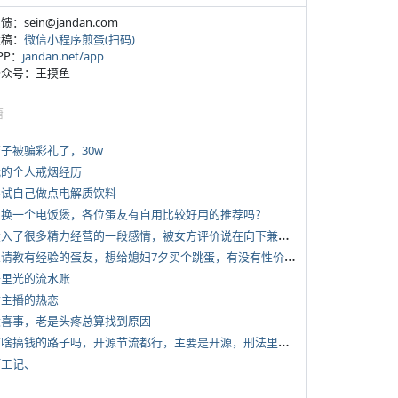
反馈：sein@jandan.com
投稿：
微信小程序煎蛋(扫码)
APP：
jandan.net/app
 公众号：王摸鱼
塘
侄子被骗彩礼了，30w
 我的个人戒烟经历
 尝试自己做点电解质饮料
 想换一个电饭煲，各位蛋友有自用比较好用的推荐吗？
*
投入了很多精力经营的一段感情，被女方评价说在向下兼容我，感觉有点破防
*
想请教有经验的蛋友，想给媳妇7夕买个跳蛋，有没有性价比高的推荐
 千里光的流水账
女主播的热恋
 大喜事，老是头疼总算找到原因
*
有啥搞钱的路子吗，开源节流都行，主要是开源，刑法里的咱不做
打工记、