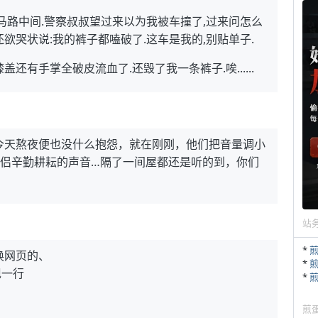
马路中间.警察叔叔望过来以为我被车撞了,过来问怎么
还欲哭状说:我的裤子都嗑破了.这车是我的,别贴单子.
盖还有手掌全破皮流血了.还毁了我一条裤子.唉......
今天熬夜便也没什么抱怨，就在刚刚，他们把音量调小
情侣辛勤耕耘的声音…隔了一间屋都还是听的到，你们
站
*
换网页的、
*
现一行
*
煎