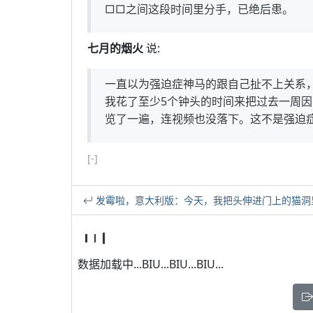
□□之间这段时间里分手，已绝后患。
七月的烟火
说:
一直以为强迫症神马的跟自己扯不上关系
我花了至少5个钟头的时间来把过去一周
览了一遍，连视频也没落下。这不是强迫症
[-]
发霉啦，意大利版：今天，我把头伸进门上的猫洞
数据加载中...BIU...BIU...BIU...