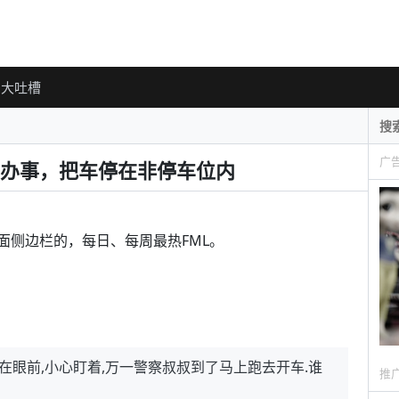
大吐槽
广
办事，把车停在非停车位内
面侧边栏的，每日、每周最热FML。
在眼前,小心盯着,万一警察叔叔到了马上跑去开车.谁
推