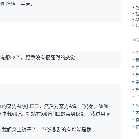
张图瞎猜了半天、
* 
* 
* 
*
鱼
* 
说想EX了，跟我没有很强烈的感觉
*
*
*
*
* 
的某男A的小□□，然后对某男A说：“兄弟，嘘嘘
*
接冲出厕所。对站在厕所门口的某男B说：”我进男厕
* 
时我都穿上裤子了，不然悲剧的有可能是我……