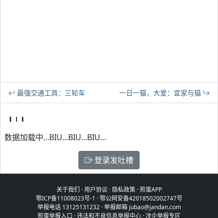
最强交通工具：三轮车
一日一猫，大爱：宜家与猫
数据加载中...BIU...BIU...BIU...
登录发吐槽
关于我们
·
用户协议
·
隐私政策
·
煎蛋APP
鄂ICP备11008023号-1
·
鄂公网安备42018502002747号
举报电话 13125131232 · 举报邮箱 jubao@jandan.com
煎蛋举报入口
·
违法和不良信息举报中心
·
涉企举报专区