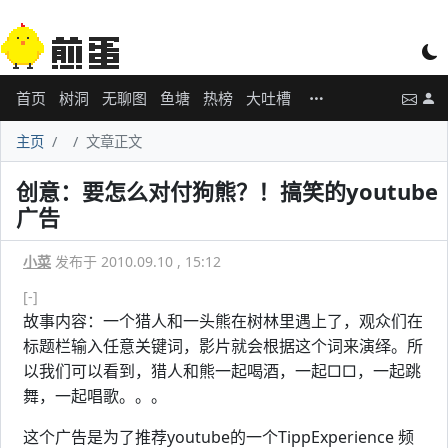
首页
树洞
无聊图
鱼塘
热榜
大吐槽
主页
文章正文
创意：要怎么对付狗熊？！搞笑的youtube
广告
小菜
发布于 2010.09.10 , 15:12
[-]
故事内容：一个猎人和一头熊在树林里遇上了，观众们在
标题栏输入任意关键词，影片就会根据这个词来演绎。所
以我们可以看到，猎人和熊一起喝酒，一起□□，一起跳
舞，一起唱歌。。。
这个广告是为了推荐youtube的一个TippExperience 频