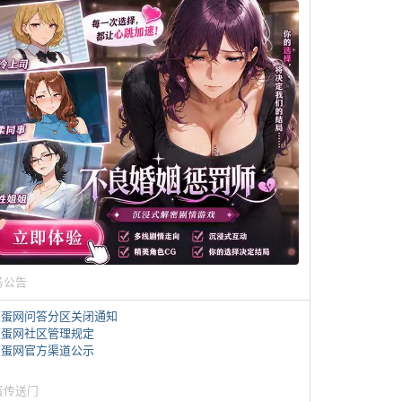
务公告
煎蛋网问答分区关闭通知
煎蛋网社区管理规定
煎蛋网官方渠道公示
蛋传送门