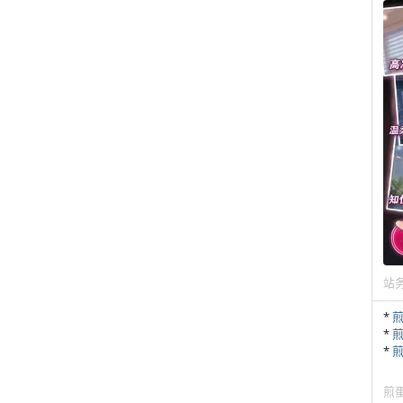
站
*
*
*
煎