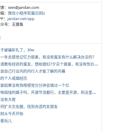
反馈：sein@jandan.com
投稿：
微信小程序煎蛋(扫码)
APP：
jandan.net/app
 公众号：王摸鱼
塘
侄子被骗彩礼了，30w
 近一年总感觉记忆力很差，有没有蛋友有什么解决办法的？
*
想请教有经验的蛋友，想给媳妇7夕买个跳蛋，有没有性价比高的推荐
 说说自己行业内的内行人才能了解的内幕
 我的个人戒烟经历
 女装如果没有热榜感觉分分钟会错过一个亿
*
有啥搞钱的路子吗，开源节流都行，主要是开源，刑法里的咱不做
有没有大佬
 如何扩大交友圈，找到合适的女朋友
 发财从今天开始
写着玩儿