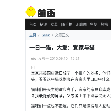
首页
树洞
女装
随手拍
无聊图
鱼塘
热榜
主页
Geek
文章正文
一日一猫，大爱：宜家与猫
oioi
发布于 2010.09.10 , 15:21
[-]
宜家某英国店近日想了一个推广的妙招，他们
头，看看这些猫咪到底在宜家店里□□些什么
猫咪们是天生的适应高手，宜家的家具仓库成
寻找最隐蔽的角落，又或者上串下跳享受无人
猫咪们一点也不羞涩，它们只是懒得与人互动