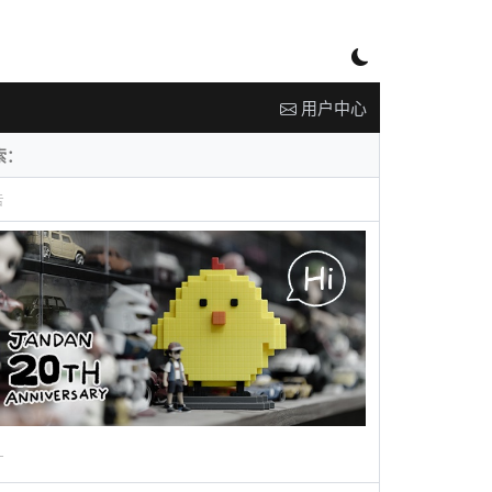
用户中心
告
广