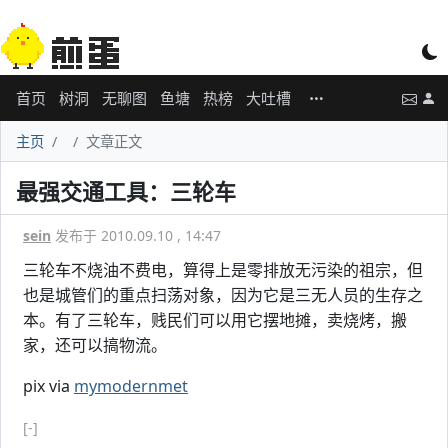
首页
树洞
无聊图
鱼塘
热榜
大吐槽
主页
文章正文
最强交通工具：三轮车
sein
发布于 2010.09.10 , 14:47
三轮车不烧油不费电，算得上是零排放无污染的祖宗，但
也是城管们的重点扫荡对象，因为它是三无人员的生存之
本。有了三轮车，贱民们可以用它摆地摊，卖烧烤，搬
家，还可以搞物流。
pix via
mymodernmet
[-]