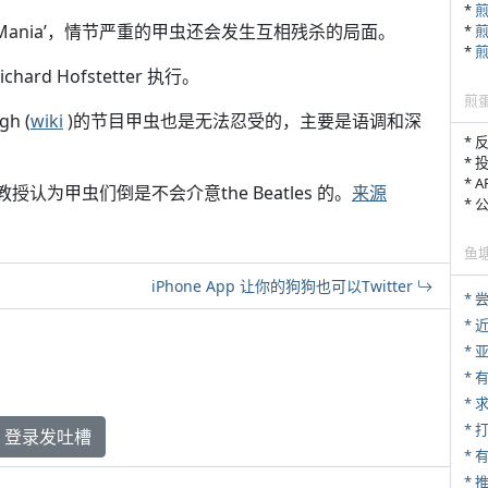
*
 Mania’，情节严重的甲虫还会发生互相残杀的局面。
*
*
hard Hofstetter 执行。
煎
h (
wiki
)的节目甲虫也是无法忍受的，主要是语调和深
* 
* 
* 
授认为甲虫们倒是不会介意the Beatles 的。
来源
*
鱼
iPhone App 让你的狗狗也可以Twitter
*
*
*
*
*
* 
登录发吐槽
*