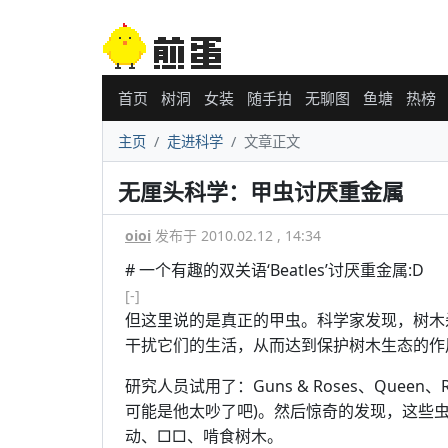
首页
树洞
女装
随手拍
无聊图
鱼塘
热榜
主页
走进科学
文章正文
无厘头科学：甲虫讨厌重金属
oioi
发布于 2010.02.12 , 14:34
# 一个有趣的双关语‘Beatles’讨厌重金属:D
[-]
但这里说的是真正的甲虫。科学家发现，树木杀手b
干扰它们的生活，从而达到保护树木生态的作
研究人员试用了：Guns & Roses、Queen
可能是他太吵了吧)。然后惊奇的发现，这些
动、□□、啃食树木。