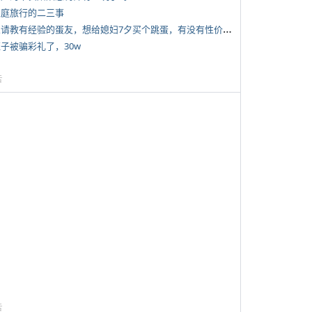
 家庭旅行的二三事
*
想请教有经验的蛋友，想给媳妇7夕买个跳蛋，有没有性价比高的推荐
侄子被骗彩礼了，30w
告
告