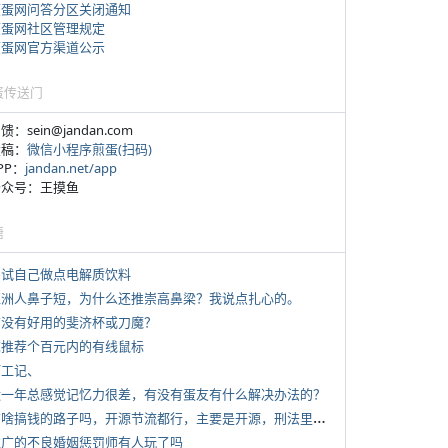
煎蛋网问答分区关闭通知
煎蛋网社区管理规定
煎蛋网官方渠道公示
蛋传送门
反馈：sein@jandan.com
投稿：
微信小程序煎蛋(扫码)
APP：
jandan.net/app
 公众号：王摸鱼
塘
 尝试自己做点电解质饮料
 亚洲人鼻子短，为什么还推崇高鼻梁？我说点扎心的。
 有没有好用的斐济杯或刀魔？
 求推荐个百元内的有线鼠标
打工记、
 近一年总感觉记忆力很差，有没有蛋友有什么解决办法的？
*
有啥搞钱的路子吗，开源节流都行，主要是开源，刑法里的咱不做
 推广的不良婚姻惩罚师有人玩了吗