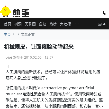
首页
树洞
无聊图
鱼塘
热榜
大吐槽
主页
文章正文
机械眼皮，让面瘫脸动弹起来
oioi
发布于 2010.02.05 , 12:57
[-]
人工肌肉的最新技术，已经可以让尸体(最终将运用到瘫
痪病人身上)进行眨眼了。
所使用的技术叫做“electroactive polymer artificial
muscles/电活性聚合物人工肌肉技术”。使用软丙烯酸或
碳油脂，使得人工肌肉的质感更贴近真实的肌肉组织。整
套技术，还包括移植一块小腿肌肉到面部，和安装一套小