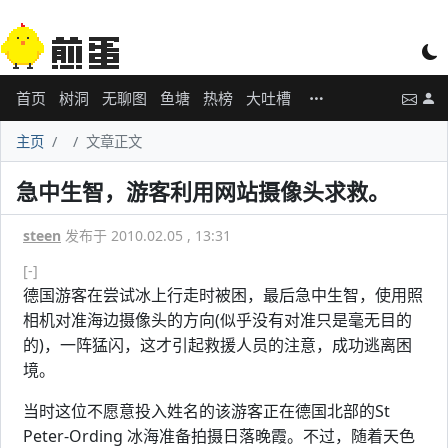
首页
树洞
无聊图
鱼塘
热榜
大吐槽
主页
文章正文
急中生智，游客利用网站摄像头求救。
steen
发布于 2010.02.05 , 13:31
[-]
德国游客在尝试冰上行走时被困，最后急中生智，使用照
相机对准海边摄像头的方向(似乎没有对准只是毫无目的
的)，一阵猛闪，这才引起救援人员的注意，成功逃离困
境。
当时这位不愿意投入姓名的该游客正在德国北部的St
Peter-Ording 冰海准备拍摄日落晚霞。不过，随着天色