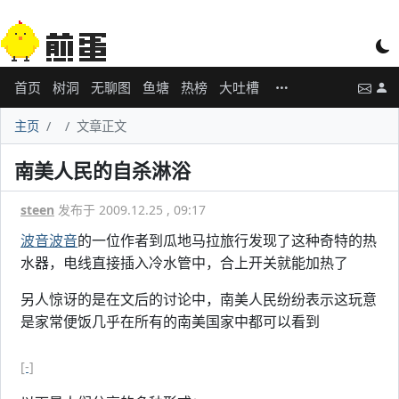
首页
树洞
无聊图
鱼塘
热榜
大吐槽
主页
文章正文
南美人民的自杀淋浴
steen
发布于 2009.12.25 , 09:17
波音波音
的一位作者到瓜地马拉旅行发现了这种奇特的热
水器，电线直接插入冷水管中，合上开关就能加热了
另人惊讶的是在文后的讨论中，南美人民纷纷表示这玩意
是家常便饭几乎在所有的南美国家中都可以看到
[-]