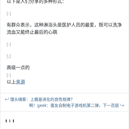
以下是人们分享的多种形式：
[-]
有群众表示，这种淋浴头是医护人员的最爱，既可以洗净
流血又能终止最后的心跳
[-]
[-]
高级一点的
[-]
以上
来源
馒头嗨客：上瘾是进化的良性规律？
啊！geek：蛋友自制电子游戏机第二弹，下一百层