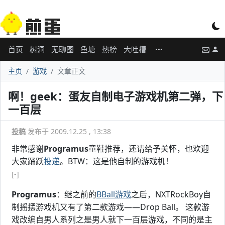
首页
树洞
无聊图
鱼塘
热榜
大吐槽
主页
游戏
文章正文
啊！geek：蛋友自制电子游戏机第二弹，下
一百层
投稿
发布于 2009.12.25 , 13:38
非常感谢
Programus
童鞋推荐，还请给予关怀，也欢迎
大家踊跃
投递
。BTW：这是他自制的游戏机！
[-]
Programus
：继之前的
BBall游戏
之后，NXTRockBoy自
制摇摆游戏机又有了第二款游戏——Drop Ball。 这款游
戏改编自男人系列之是男人就下一百层游戏，不同的是主