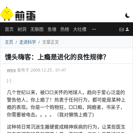
首页
树洞
无聊图
鱼塘
热榜
大吐槽
主页
走进科学
文章正文
馒头嗨客：上瘾是进化的良性规律？
wirx
发布于 2009.12.25 , 01:47
[-]
几个世纪以来，被□□关怀的地球人，趋向于爱心泛滥的
警告他人，你上瘾了！热衷于任何行为，都可能是某种上
瘾的表现。你是一个购物狂，□□痴，网瘾者，书呆子，
你需要被电击。。。。（我对懒惰上瘾了)
这种将日常沉迷生搬硬套成精神疾病的行为，让某些医生