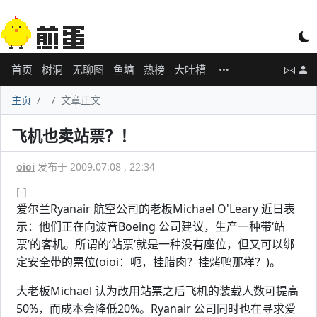
首页
树洞
无聊图
鱼塘
热榜
大吐槽
主页
文章正文
飞机也卖站票？！
oioi
发布于 2009.07.08 , 22:34
[-]
爱尔兰Ryanair 航空公司的老板Michael O'Leary 近日表
示：他们正在向波音Boeing 公司建议，生产一种带‘站
票’的客机。所谓的‘站票’就是一种没有座位，但又可以绑
定安全带的票位(oioi：呃，挂腊肉？挂烤鸭那样？)。
大老板Michael 认为改用站票之后飞机的装载人数可提高
50%，而成本会降低20%。Ryanair 公司同时也在寻求爱