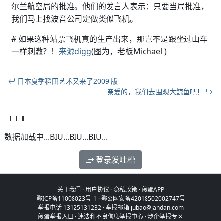
尔兰航空局的批准。他们的发言人表示：只要当局批准，
我们马上找波音公司定做类似飞机。
# 如果这种站票飞机真的生产出来，那岂不是跟坐过山车
一样刺激？！
来源digg
(图为，老板Michael )
日本夏季稻田艺术又来了2009 版
亲爱的，我们去围观大鲸鱼吧！
数据加载中...BIU...BIU...BIU...
登录发吐槽
关于我们
·
用户协议
·
隐私政策
·
煎蛋APP
鄂ICP备11008023号-1
·
鄂公网安备42018502002747号
举报电话 13125131232 · 举报邮箱 jubao@jandan.com
煎蛋举报入口
·
违法和不良信息举报中心
·
涉企举报专区