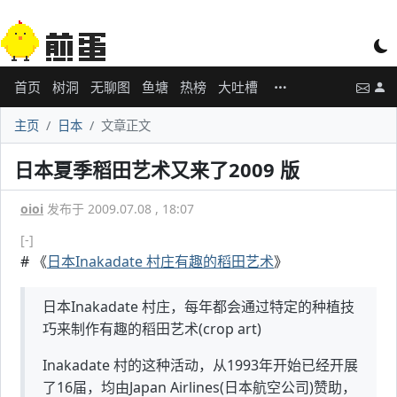
首页
树洞
无聊图
鱼塘
热榜
大吐槽
主页
日本
文章正文
日本夏季稻田艺术又来了2009 版
oioi
发布于 2009.07.08 , 18:07
[-]
# 《
日本Inakadate 村庄有趣的稻田艺术
》
日本Inakadate 村庄，每年都会通过特定的种植技
巧来制作有趣的稻田艺术(crop art)
Inakadate 村的这种活动，从1993年开始已经开展
了16届，均由Japan Airlines(日本航空公司)赞助，