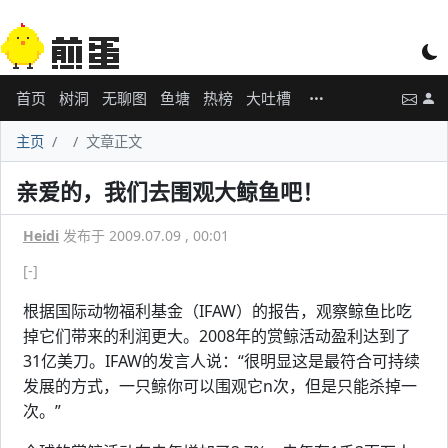
首页
树洞
无聊图
鱼塘
热榜
大吐槽
主页
文章正文
亲爱的，我们去围观大鲸鱼吧！
Heidi
发布于 2009.07.09 , 00:01
[-]
根据国际动物福利基金（IFAW）的报告，观察鲸鱼比吃
掉它们带来的利润更大。2008年的赏鲸活动盈利达到了
31亿美刀。IFAW的发言人说：“很明显这是最符合可持续
发展的方式，一只鲸你可以围观它n次，但是只能杀掉一
次。”