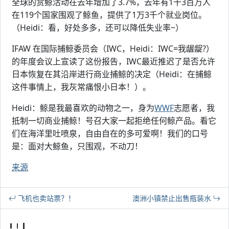
全球的赏鲸活动在去年增加了3.7%，去年有1千3百万人
在119个国家围观了鲸鱼，提供了1万3千个就业岗位。
（Heidi：看，好处多多，还可以降低失业率~）
IFAW 在国际捕鲸委员会（IWC，Heidi：IWC=我龌龊?）
的年度会议上宣读了这份报告，IWC最近推迟了是否允许
日本恢复在其沿岸进行商业捕鲸的决定（Heidi：在捕鲸
这件事情上，我灰常痛恨小日本！）。
Heidi：鲸是我最喜欢的动物之一，身为
WWF
志愿者，我
抵制一切商业捕鲸！号召大家一起拒绝任何鲸产品。看它
们在海洋里吐喷泉，自由自在的多可爱啊！我们的口号
是：面对大鲸鱼，只围观，不动刀！
来源
飞机也卖站票？！
澳洲小镇禁止出售瓶装水