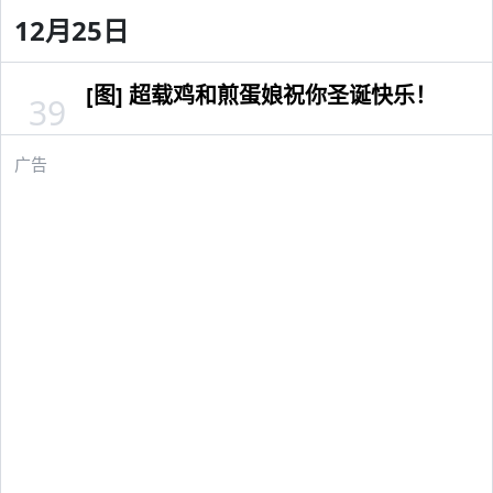
12月25日
[图] 超载鸡和煎蛋娘祝你圣诞快乐！
39
广告