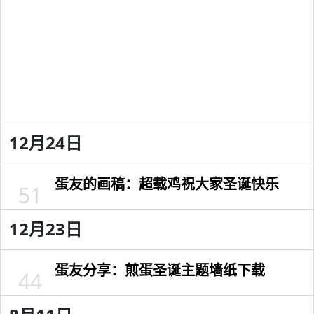
12月24日
蛋友的画稿：超载鸡祝大家圣诞快乐
51
12月23日
蛋友分享：煎蛋圣诞主题墙纸下载
44