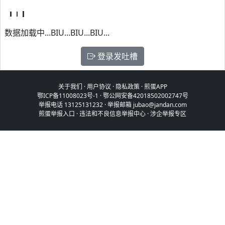
数据加载中...BIU...BIU...BIU...
登录发吐槽
关于我们
·
用户协议
·
隐私政策
·
煎蛋APP
鄂ICP备11008023号-1
·
鄂公网安备42018502002747号
举报电话 13125131232 · 举报邮箱 jubao@jandan.com
煎蛋举报入口
·
违法和不良信息举报中心
·
涉企举报专区