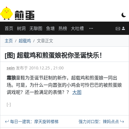
首页
树洞
无聊图
鱼塘
热榜
大吐槽
主页
超载鸡
文章正文
[图] 超载鸡和煎蛋娘祝你圣诞快乐！
sein
发布于 2010.12.25 , 21:00
霜狼
童鞋为圣诞节赶制的新作，超载鸡和煎蛋娘一同出
场。可是，为什么一向嚣张的小鸡会可怜巴巴的被煎蛋娘
调戏呢？还一脸满足的表情？？
大图
[-]
每日一建筑：摩天旋转楼梯
强力对口型：辣妈点点