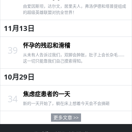
由爱因斯坦，达尔文，居里夫人，弗洛伊德和塔普提组成
的超级英雄联盟对抗全世界！
11月13日
怀孕的残忍和滑稽
39
从未有人告诉过我们，双脚会肿胀，肚子上会长杂毛……
这一切只能靠我们自己摸索得知。
10月29日
焦虑症患者的一天
34
新的一天开始了，躺在床上想着今天会不会搞砸
更多文章 >>