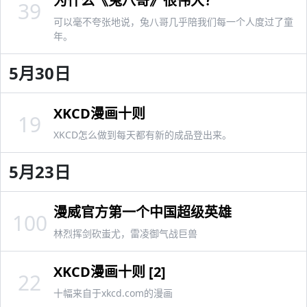
为什么《兔八哥》很伟大？
39
可以毫不夸张地说，兔八哥几乎陪我们每一个人度过了童
年。
5月30日
XKCD漫画十则
19
XKCD怎么做到每天都有新的成品登出来。
5月23日
漫威官方第一个中国超级英雄
100
林烈挥剑砍蚩尤，雷凌御气战巨兽
XKCD漫画十则 [2]
22
十幅来自于xkcd.com的漫画