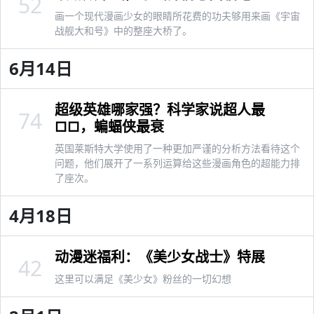
52
画一个现代漫画少女的眼睛所花费的功夫够用来画《宇宙
战舰大和号》中的整座大桥了。
6月14日
超级英雄哪家强？科学家说超人最
74
□□，蝙蝠侠最衰
英国莱斯特大学使用了一种更加严谨的分析方法看待这个
问题，他们展开了一系列运算给这些漫画角色的超能力排
了座次。
4月18日
动漫迷福利：《美少女战士》特展
42
这里可以满足《美少女》粉丝的一切幻想