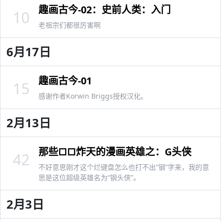
趣画古今-02：史前人类：入门
10
老祖宗们都很厉害啊
6月17日
趣画古今-01
15
感谢作者Korwin Briggs授权汉化。
2月13日
那些□□炸天的漫画英雄之：G头侠
42
不好意思刚才这个烂键盘怎么也打不出“钢”字来，我的意
思是这位超级英雄名为“钢头侠”。
2月3日