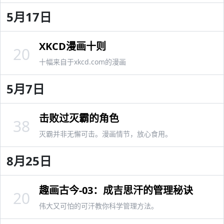
5月17日
XKCD漫画十则
20
十幅来自于xkcd.com的漫画
5月7日
击败过灭霸的角色
38
灭霸并非无懈可击。漫画情节，放心食用。
8月25日
趣画古今-03：成吉思汗的管理秘诀
20
伟大又可怕的可汗教你科学管理方法。