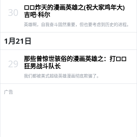
□□炸天的漫画英雄之(祝大家鸡年大)
30
吉吧·科尔
英雄啊，自我奋斗固然重要，但也要考虑到历史的进程。
1月21日
那些曾惊世骇俗的漫画英雄之：打□□
29
狂男战斗队长
我们都被美式超级英雄漫画彻底欺骗了。
广告