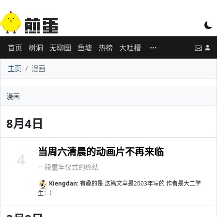
首页
树洞
无聊图
鱼塘
热榜
大吐槽
主页
漫画
漫画
8月4日
当周六清晨的动画片不再来临
4
一段童年仪式的终结
Kiengdan:
有趣的是 这篇文章是2003年写的 作者是大二学
生：）