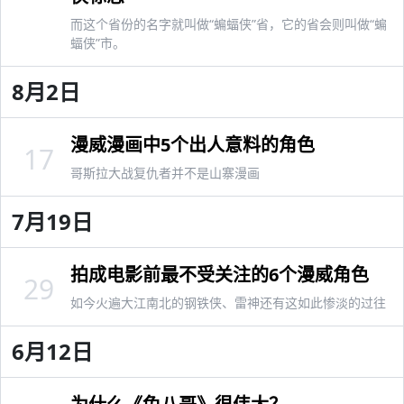
而这个省份的名字就叫做“蝙蝠侠”省，它的省会则叫做“蝙
蝠侠”市。
8月2日
漫威漫画中5个出人意料的角色
17
哥斯拉大战复仇者并不是山寨漫画
7月19日
拍成电影前最不受关注的6个漫威角色
29
如今火遍大江南北的钢铁侠、雷神还有这如此惨淡的过往
6月12日