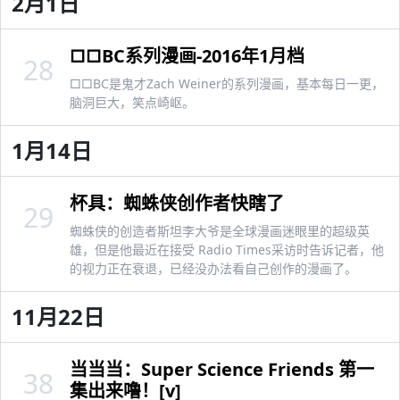
2月1日
□□BC系列漫画-2016年1月档
28
□□BC是鬼才Zach Weiner的系列漫画，基本每日一更，
脑洞巨大，笑点崎岖。
1月14日
杯具：蜘蛛侠创作者快瞎了
29
蜘蛛侠的创造者斯坦李大爷是全球漫画迷眼里的超级英
雄，但是他最近在接受 Radio Times采访时告诉记者，他
的视力正在衰退，已经没办法看自己创作的漫画了。
11月22日
当当当：Super Science Friends 第一
38
集出来噜！[v]