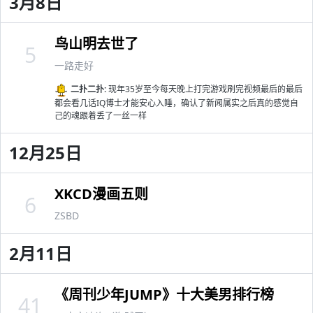
3月8日
鸟山明去世了
5
一路走好
二扑二扑:
现年35岁至今每天晚上打完游戏刷完视频最后的最后
都会看几话IQ博士才能安心入睡，确认了新闻属实之后真的感觉自
己的魂跟着丢了一丝一样
12月25日
XKCD漫画五则
6
ZSBD
2月11日
《周刊少年JUMP》十大美男排行榜
41