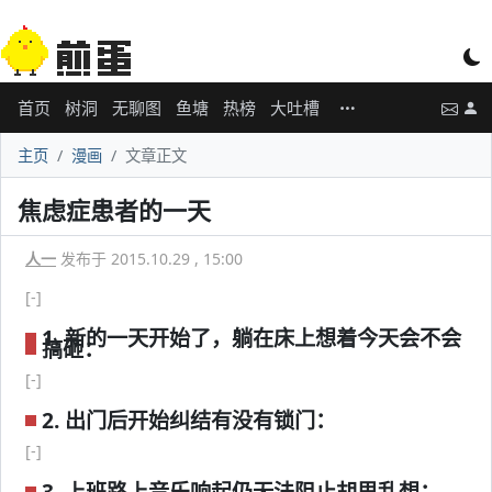
首页
树洞
无聊图
鱼塘
热榜
大吐槽
主页
漫画
文章正文
焦虑症患者的一天
人一
发布于 2015.10.29 , 15:00
[-]
1. 新的一天开始了，躺在床上想着今天会不会
搞砸：
[-]
2. 出门后开始纠结有没有锁门：
[-]
3. 上班路上音乐响起仍无法阻止胡思乱想：