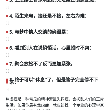
[-]
4. 陌生来电，接还是不接，左右为难：
[-]
5. 与梦中情人交谈的确很累：
[-]
6. 看到别人在说悄悄话，心里顿时不爽：
[-]
7. 聚会放松不了反而更加紧张。
[-]
8. 终于可以“休息”了，但是脑子完全停不下
来：
[-]
焦虑症是一种常见的精神紊乱失调症，会扰乱人们的正常
生活。如果你患有焦虑症，就应该找一个专业的心理学家