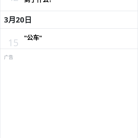
3月20日
"公车"
15
广告