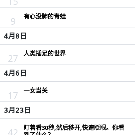
15
有心没肺的青蛙
9
4月8日
人类插足的世界
27
4月6日
一女当关
17
3月23日
盯着看30秒,然后移开,快速眨眼。你看
42
到了什么？